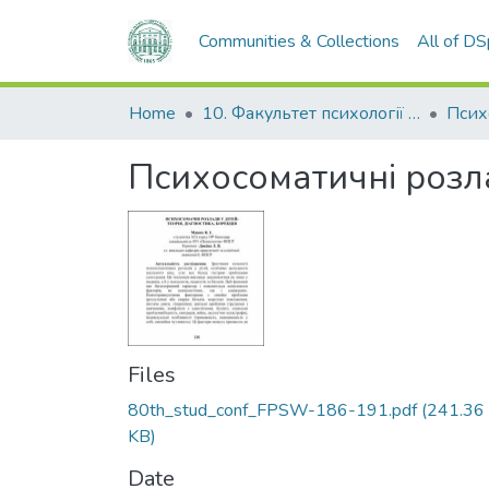
Communities & Collections
All of D
Home
10. Факультет психології та соціальної роботи
Псих
Психосоматичні розлад
Files
80th_stud_conf_FPSW-186-191.pdf
(241.36
KB)
Date