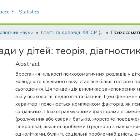
Space
Statistics
ологічні науки
Статті та доповіді ФПСР (Психологічні науки)
и у дітей: теорія, діагностик
Abstract
Зростання кількості психосоматичних розладів у діт
молодшого шкільного віку, стає все більш гострою 
сьогодення. Ця тенденція викликає занепокоєння н
а й у психологів, педагогів та батьків. Цей феномен
характер і пояснюється комплексом факторів, як псих
соціальних. Психотравмуючими факторами є сімейн
(розлучення або сварки батьків, жорстоке поводженн
гіперопіка), шкільні проблеми (труднощі з навчання
однолітками, булінг), соціальні проблеми(бідність, ем