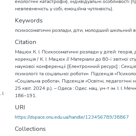
екологічні катастрофи), індивідуальні особливості (
невпевненість у собі, емоційна чутливість).
Keywords
психосоматичні розлади
,
діти
,
молодший шкільний в
Citation
Мацюх К. І. Психосоматичні розлади у дітей: теорія, 
корекція / К. І. Мацюх // Матеріали до 80-ї звітної с
наукової конференції [Електронний ресурс] : Секці
психології та соціальної роботи». Підсекція «Психоло
«Соціальна робота», Підсекція «Освітні, педагогічні 
25 квіт. 2024 р.). – Одеса : Одес. нац. ун-т ім. І. І. Ме
І.
186–191.
URI
https://dspace.onu.edu.ua/handle/123456789/38867
Collections