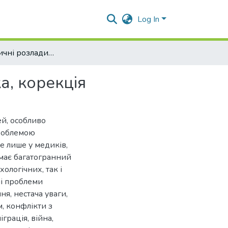
Log In
Психосоматичні розлади у дітей: теорія, діагностика, корекція
а, корекція
ей, особливо
проблемою
е лише у медиків,
 має багатогранний
ологічних, так і
і проблеми
я, нестача уваги,
м, конфлікти з
іграція, війна,