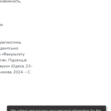
тривожність,
ік
діагностика,
тудентської
я «Факультету
гія», Підсекція
науки» (Одеса, 23–
чникова, 2024. – С.
We collect and process your personal information for the