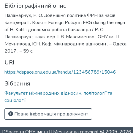
Бібліографічний опис
Паламарчук, Р. О. Зовнішня політика ФРН за часів
канцлера Г. Коля = Foreign Policy in FRG during the reign
of H. Kohl : дипломна робота бакалавра / Р. О.
Паламарчук ; наук. кер. І. В. Максименко ; ОНУ ім. І.І.
Мечникова, ІСН, Каф. міжнародних відносин . – Одеса,
2017 . – 59 с.
URI
https://dspace.onu.edu.ua/handle/123456789/15046
Зібрання
Факультет міжнародних відносин, політології та
соціології
Повна інформація про документ
DSpace та ОНУ імені І.І.Мечникова
copyright © 2009-2026