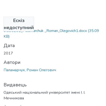
Ескіз
Файли
недоступний
6.030201_Palamarchuk _Roman_Olegovich1.docx
(35.09
KB)
Дата
2017
Автори
Паламарчук, Роман Олегович
Видавець
Одеський національний університет імені І. І.
Мечникова