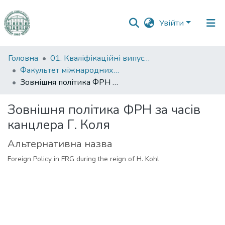
Увійти
Фонди
Головна
01. Кваліфікаційні випускні роботи здобувачів вищої освіти
та
Факультет міжнародних відносин, політології та соціології
зібрання
Зовнішня політика ФРН за часів канцлера Г. Коля
Пошук за критеріями
Зовнішня політика ФРН за часів
канцлера Г. Коля
Статистика
Альтернативна назва
Foreign Policy in FRG during the reign of H. Kohl