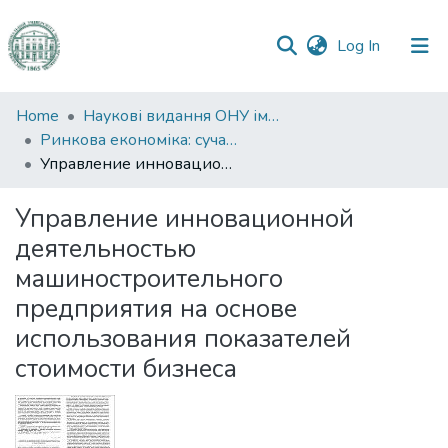
(current)
Log In
Communities
Home
Наукові видання ОНУ імені І. І. Мечникова
&
Ринкова економіка: сучасна теорія і практика управління
Collections
Управление инновационной деятельностью машиностроительного предприятия на основе использования показателей стоимости бизнеса
All of DSpace
Управление инновационной
деятельностью
Statistics
машиностроительного
предприятия на основе
использования показателей
стоимости бизнеса