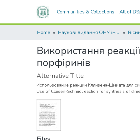
Communities & Collections
All of D
Home
Наукові видання ОНУ імені І. І. Мечникова
Використання реакці
порфіринів
Alternative Title
Использование реакции Кляйзена-Шмидта для с
Use of Claisen-Schmidt eaction for synthesis of dime
Files