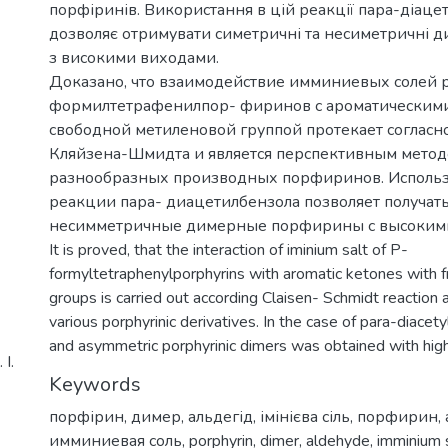
порфіринів. Використання в цій реакції пара-діаце
дозволяє отримувати симетричні та несиметричні 
з високими виходами.
Доказано, что взаимодействие имминиевых солей 
формилтетрафенилпор- фиринов с ароматическими
свободной метиленовой группой протекает согласн
Кляйзена-Шмидта и является перспективным мето
разнообразных производных порфиринов. Использ
реакции пара- диацетилбензола позволяет получат
несимметричные димерные порфирины с высоким
It is proved, that the interaction of iminium salt of P-
formyltetraphenylporphyrins with aromatic ketones with 
groups is carried out according Claisen- Schmidt reaction
various porphyrinic derivatives. In the case of para-diac
and asymmetric porphyrinic dimers was obtained with high
І.
Keywords
порфірин
,
димер
,
альдегід
,
імінієва сіль
,
порфирин
,
имминиевая соль
,
porphyrin
,
dimer
,
aldehyde
,
imminium 