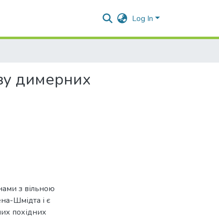
Log In
зу димерних
нами з вільною
на-Шмідта і є
них похідних