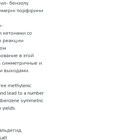
тил- бензолу
димерні порфірини
р-
 кетонами со
о реакции
дом
ование в этой
ь симметричные и
и выходами.
free methylenic
 and lead to a number
etylbenzene symmetric
 yields.
альдегид
,
salt