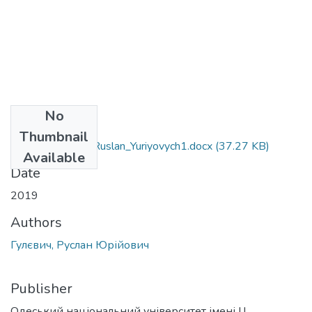
No
Files
Thumbnail
073_Hulyevych_Ruslan_Yuriyovych1.docx
(37.27 KB)
Available
Date
2019
Authors
Гулєвич, Руслан Юрійович
Publisher
Одеський національний університет імені І.І.