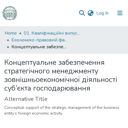
(current)
Log In
Communities
Home
01. Кваліфікаційні випускні роботи здобувачів вищої освіти
&
Економіко-правовий факультет
Collections
Концептуальне забезпечення стратегічного менеджменту зовнішньоекономічної діяльності суб’єкта господарювання
All of DSpace
Концептуальне забезпечення
стратегічного менеджменту
Statistics
зовнішньоекономічної діяльності
суб’єкта господарювання
Alternative Title
Conceptual support of the strategic management of the business
entity’s foreign economic activity