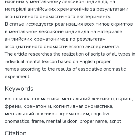
наявних у ментальному лексиконі індивіда, на
матеріалі англійських хрематонімів за результатами
асоціативного ономастичного експерименту.
В статье исследуется реализация всех типов скриптов
в ментальном лексиконе индивида на материале
английских хрематонимов по результатам
ассоциативного ономастического эксперимента.
The article researches the realization of scripts of all types in
individual mental lexicon based on English proper
names according to the results of associative onomastic
experiment.
Keywords
когнітивна ономастика
,
ментальний лексикон
,
скрипт
,
фрейм
,
хрематонім
,
когнитивная ономастика
,
ментальный лексикон
,
хрематоним
,
cognitive
onomastics
,
frame
,
mental lexicon
,
proper name
,
script
Citation