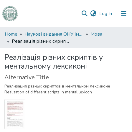
(current)
Log In
Communities
Home
Наукові видання ОНУ імені І. І. Мечникова
Мова
&
Реалізація різних скриптів у ментальному лексиконі
Collections
Реалізація різних скриптів у
All of DSpace
ментальному лексиконі
Statistics
Alternative Title
Реализация разных скриптов в ментальном лексиконе
Realization of different scripts in mental lexicon