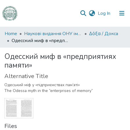
(current)
Log In
Communities
Home
Наукові видання ОНУ імені І. І. Мечникова
Δόξα / Докса
&
Одесский миф в «предприятиях памяти»
Collections
Одесский миф в «предприятиях
All of DSpace
памяти»
Statistics
Alternative Title
Одеський міф у «підприємствах пам’яті»
The Odessa myth in the “enterprises of memory”
Files