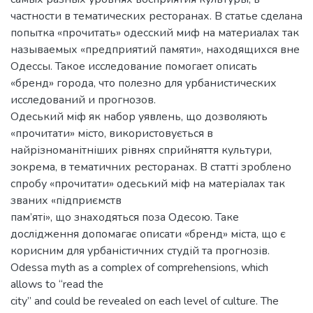
частности в тематических ресторанах. В статье сделана
попытка «прочитать» одесский миф на материалах так
называемых «предприятий памяти», находящихся вне
Одессы. Такое исследование помогает описать
«бренд» города, что полезно для урбанистических
исследований и прогнозов.
Одеський міф як набор уявлень, що дозволяють
«прочитати» місто, використовується в
найрізноманітніших рівнях сприйняття культури,
зокрема, в тематичних ресторанах. В статті зроблено
спробу «прочитати» одеський міф на матеріалах так
званих «підприємств
пам’яті», що знаходяться поза Одесою. Таке
дослідження допомагає описати «бренд» міста, що є
корисним для урбаністичних студій та прогнозів.
Odessa myth as a complex of comprehensions, which
allows to “read the
city” and could be revealed on each level of culture. The