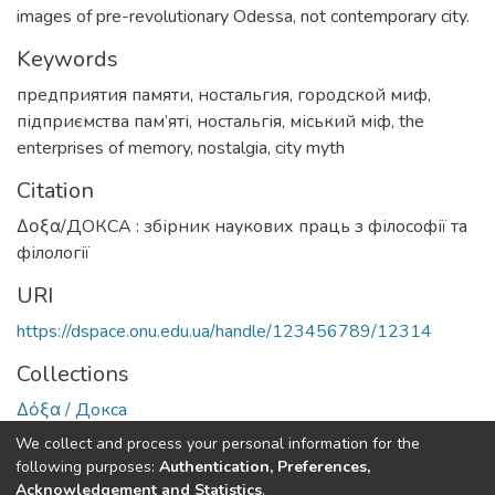
images of pre-revolutionary Odessa, not contemporary city.
Keywords
предприятия памяти
,
ностальгия
,
городской миф
,
підприємства пам’яті
,
ностальгія
,
міський міф
,
the
enterprises of memory
,
nostalgia
,
city myth
Citation
Δοξα/ДОКСА : збірник наукових праць з філософії та
філології
URI
https://dspace.onu.edu.ua/handle/123456789/12314
Collections
Δόξα / Докса
We collect and process your personal information for the
Full item page
following purposes:
Authentication, Preferences,
Acknowledgement and Statistics
.