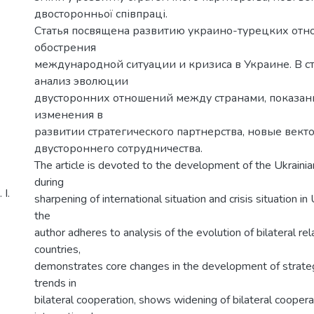
двосторонньої співпраці.
Статья посвящена развитию украино-турецких отн
обострения
международной ситуации и кризиса в Украине. В с
анализ эволюции
двусторонних отношений между странами, показа
изменения в
развитии стратегического партнерства, новые вект
двустороннего сотрудничества.
The article is devoted to the development of the Ukrainia
during
І.
sharpening of international situation and crisis situation in 
the
author adheres to analysis of the evolution of bilateral r
countries,
demonstrates core changes in the development of strateg
trends in
bilateral cooperation, shows widening of bilateral coopera