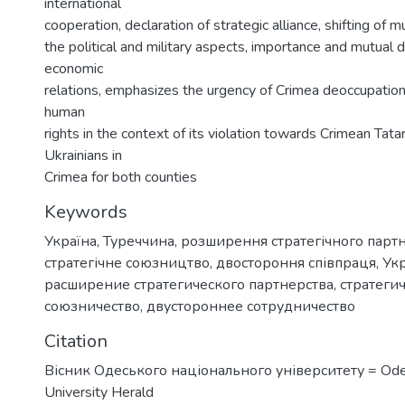
international
cooperation, declaration of strategic alliance, shifting of m
the political and military aspects, importance and mutual 
economic
relations, emphasizes the urgency of Crimea deoccupation
human
rights in the context of its violation towards Crimean Tata
Ukrainians in
Crimea for both counties
Keywords
Україна
,
Туреччина
,
розширення стратегічного парт
стратегічне союзництво
,
двостороння співпраця
,
Ук
расширение стратегического партнерства
,
стратеги
союзничество
,
двустороннее сотрудничество
Citation
Вісник Одеського національного університету = Ode
University Herald