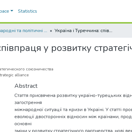
Space
Statistics
Міжнародні та політичні дослідження
Україна і Туреччина: співпраця у розвитку стратегічного союзництва
 співпраця у розвитку страте
ратегического союзничества
rategic alliance
Abstract
Стаття присвячена розвитку україно-турецьких відн
загострення
міжнародної ситуації та кризи в Україні. У статті пр
еволюції двосторонніх відносин між країнами, про
основні
зміни у розвитку стратегічного партнерства, нові в