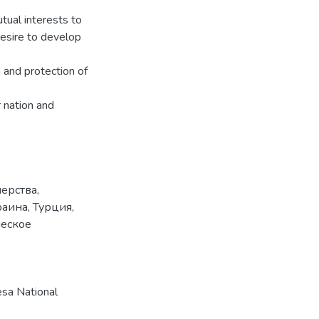
utual interests to
desire to develop
 and protection of
r nation and
нерства
,
раина
,
Турция
,
ческое
sa National