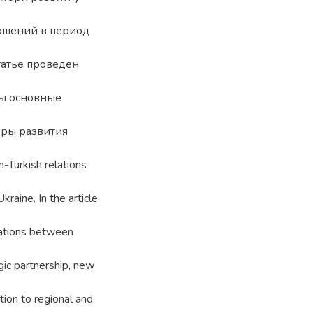
ошений в период
татье проведен
ны основные
оры развития
n-Turkish relations
Ukraine. In the article
elations between
ic partnership, new
tion to regional and