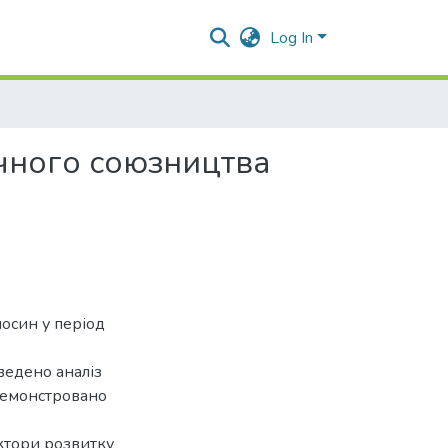
Log In
гічного союзництва
осин у період
оведено аналіз
демонстровано
ектори розвитку