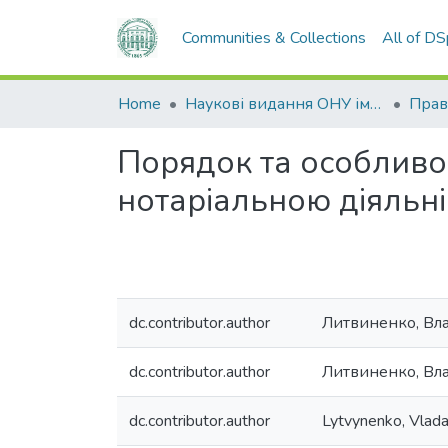
Communities & Collections
All of D
Home
Наукові видання ОНУ імені І. І. Мечникова
Прав
Порядок та особливос
нотаріальною діяльні
dc.contributor.author
Литвиненко, Вла
dc.contributor.author
Литвиненко, Вл
dc.contributor.author
Lytvynenko, Vlada