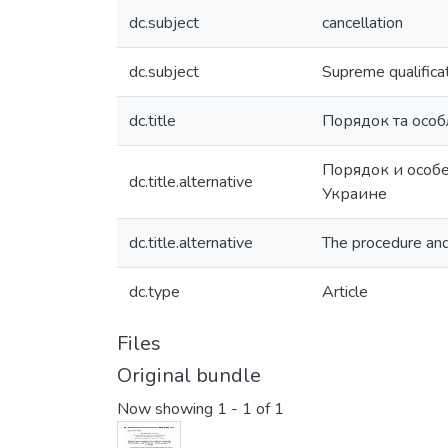
dc.subject
cancellation
dc.subject
Supreme qualifica
dc.title
Порядок та особ
Порядок и особе
dc.title.alternative
Украине
dc.title.alternative
The procedure and p
dc.type
Article
Files
Original bundle
Now showing
1 - 1 of 1