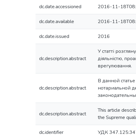
dc.date.accessioned
2016-11-18T08:
dc.date.available
2016-11-18T08:
dc.date.issued
2016
У статті розгля
dc.description.abstract
діяльністю, проа
врегулювання.
В данной статье
dc.description.abstract
нотариальной д
законодательные
This article descri
dc.description.abstract
the Supreme qualif
dc.identifier
УДК 347.125:34