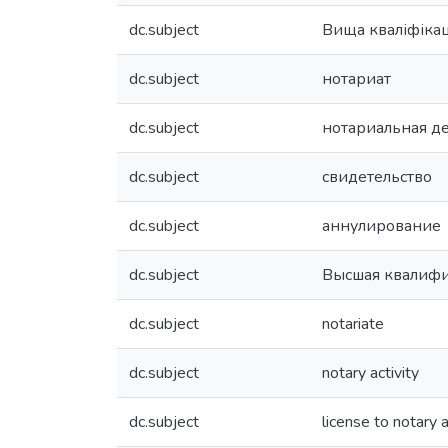
dc.subject
Вища кваліфікац
dc.subject
нотариат
dc.subject
нотариальная д
dc.subject
свидетельство
dc.subject
аннулирование
dc.subject
Высшая квалифи
dc.subject
notariate
dc.subject
notary activity
dc.subject
license to notary a