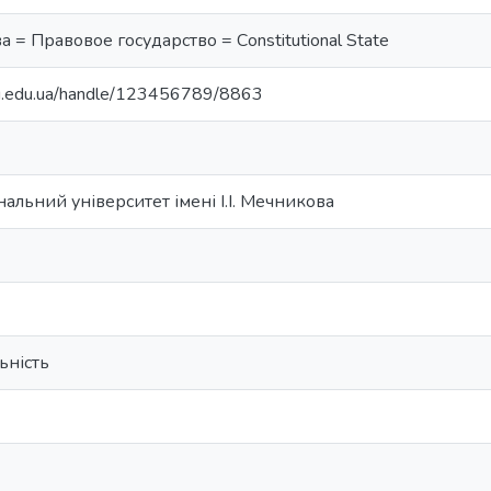
 = Правовое государство = Сonstitutional State
nu.edu.ua/handle/123456789/8863
альний університет імені І.І. Мечникова
ьність