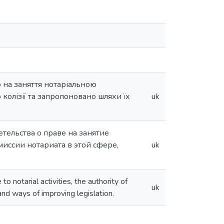
о на заняття нотаріальною
 колізії та запропоновано шляхи їх
uk
тельства о праве на занятие
ссии нотариата в этой сфере,
uk
to notarial activities, the authority of
uk
and ways of improving legislation.