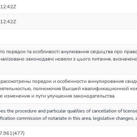
12:42Z
12:42Z
нуто порядок та особливості анулювання свідоцтва про прав
налізовано законодавчі новели з цього питання, визначено
 рассмотрены порядок и особенности аннулирования свиде
еятельностью, полномочия Высшей квалификационной коми
 изменения и пути улучшения законодательства.
bes the procedure and particular qualities of cancellation of license 
ication commission of notariate in this area, legislative changes, 
7.961(477)