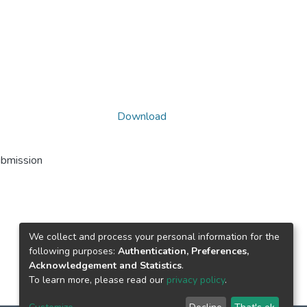
Download
ubmission
We collect and process your personal information for the
following purposes:
Authentication, Preferences,
Acknowledgement and Statistics
.
To learn more, please read our
privacy policy
.