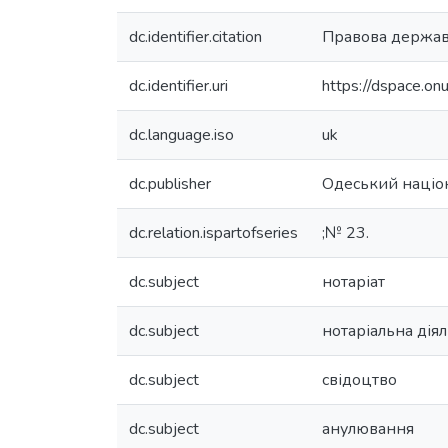
dc.identifier.citation
Правова держава
dc.identifier.uri
https://dspace.o
dc.language.iso
uk
dc.publisher
Одеський націон
dc.relation.ispartofseries
;№ 23.
dc.subject
нотаріат
dc.subject
нотаріальна діял
dc.subject
свідоцтво
dc.subject
анулювання