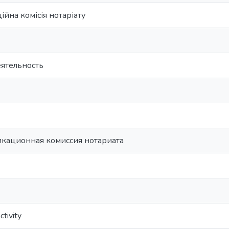
ійна комісія нотаріату
еятельность
кационная комиссия нотариата
ctivity