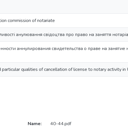
tion commission of notariate
ливості анулювання свідоцтва про право на заняття нотаріа
нности аннулирования свидетельства о праве на занятие
articular qualities of cancellation of license to notary activity in
Name:
40-44.pdf