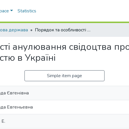
Space
Statistics
ова держава
Порядок та особливості анулювання свідоцтва про право на заняття нотаріальною діяльністю в Україні
ті анулювання свідоцтва про
стю в Україні
Simple item page
да Євгенівна
ада Евгеньевна
 E.