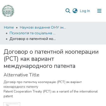
(current)
Log In
Communities
Home
Наукові видання ОНУ імені І. І. Мечникова
&
Психологія та соціальна робота
Collections
Договор о патентной кооперации (РСТ) как вариант международного патента
All of DSpace
Договор о патентной кооперации
(РСТ) как вариант
Statistics
международного патента
Alternative Title
Договір про патентну кооперацію (РСТ) як варіант
міжнародного патенту
Patent Cooperation Treaty (PCT) as a variant of the international
patent