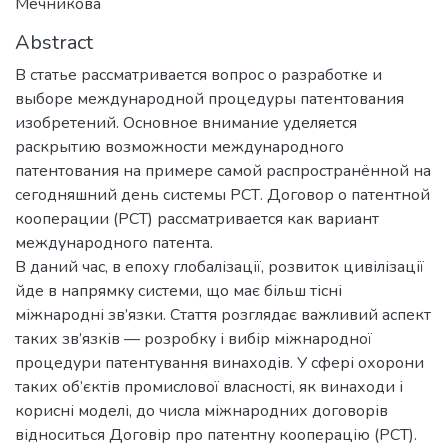
Мечникова
Abstract
В статье рассматривается вопрос о разработке и
выборе международной процедуры патентования
изобретений. Основное внимание уделяется
раскрытию возможности международного
патентования на примере самой распространённой на
сегодняшний день системы РСТ. Договор о патентной
кооперации (РСТ) рассматривается как вариант
международного патента.
В даний час, в епоху глобалізації, розвиток цивілізації
йде в напрямку системи, що має більш тісні
міжнародні зв’язки. Стаття розглядає важливий аспект
таких зв’язків — розробку і вибір міжнародної
процедури патентування винаходів. У сфері охорони
таких об’єктів промислової власності, як винаходи і
корисні моделі, до числа міжнародних договорів
відноситься Договір про патентну кооперацію (PCT).