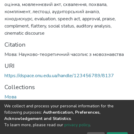
оцінка
,
мовленнєвий акт
,
схвалення
,
похвала
,
комплімент
,
лестощі
,
аудиторський аналіз
,
кінодискурс
,
evaluation
,
speech act
,
approval
,
praise
,
compliment
,
flattery
,
social status
,
auditory analysis
,
cinematic discourse
Citation
Мова: Науково-теоретичний часопис з мовознавства
URI
https://dspace.onu.edu.ua/handle/123456789/8137
Collections
Мова
We collect and process your personal information for the
Full item page
following purposes:
Authentication, Preferences,
Acknowledgement and Statistics
.
To learn more, please read our
privacy policy
.
DSpace software
copyright © 2009-2026
LYRASIS