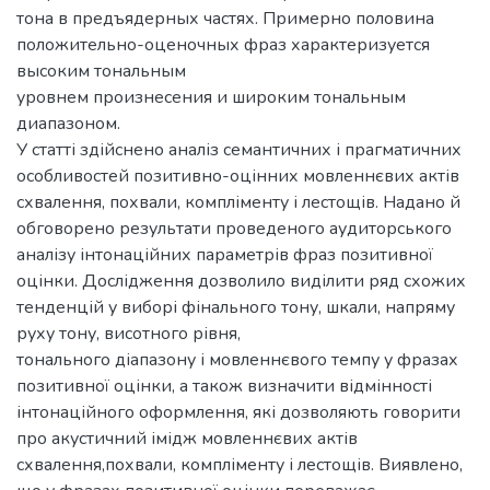
тона в предъядерных частях. Примерно половина
положительно-оценочных фраз характеризуется
высоким тональным
уровнем произнесения и широким тональным
диапазоном.
У статті здійснено аналіз семантичних і прагматичних
особливостей позитивно-оцінних мовленнєвих актів
схвалення, похвали, компліменту і лестощів. Надано й
обговорено результати проведеного аудиторського
аналізу інтонаційних параметрів фраз позитивної
оцінки. Дослідження дозволило виділити ряд схожих
тенденцій у виборі фінального тону, шкали, напряму
руху тону, висотного рівня,
тонального діапазону і мовленнєвого темпу у фразах
позитивної оцінки, а також визначити відмінності
інтонаційного оформлення, які дозволяють говорити
про акустичний імідж мовленнєвих актів
схвалення,похвали, компліменту і лестощів. Виявлено,