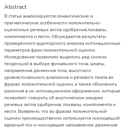
Abstract
В статье анализируются семантические и
прагматические особенности положительно-
оценочных речевых актов одобрения,похвалы,
комплимента и лести. Обсуждаются результаты
проведённого аудиторского анализа интонационных
параметров фраз положительной оценки.
Исследование позволило выделить ряд схожих
тенденций в выборе финального тона, шкалы,
направления движения тона, высотного
уровня,тонального диапазона и речевого темпа во
фразах положительной оценки, а также обозначить
различия в их интонационном оформлении, которые
позволяют говорить об акустическом имидже
речевых актов одобрения, похвалы, комплимента и
лести. Выявлено, что во фразах положительной
оценки преимущественно используется нисходящий
ядерный тон и нисходящее направление движения