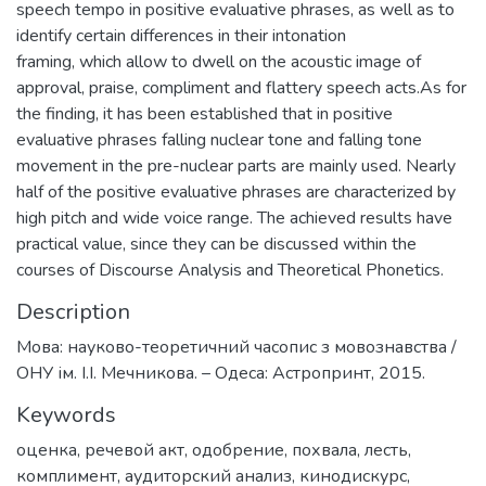
speech tempo in positive evaluative phrases, as well as to
identify certain differences in their intonation
framing, which allow to dwell on the acoustic image of
approval, praise, compliment and flattery speech acts.As for
the finding, it has been established that in positive
evaluative phrases falling nuclear tone and falling tone
movement in the pre-nuclear parts are mainly used. Nearly
half of the positive evaluative phrases are characterized by
high pitch and wide voice range. The achieved results have
practical value, since they can be discussed within the
courses of Discourse Analysis and Theoretical Phonetics.
Description
Мова: науково-теоретичний часопис з мовознавства /
ОНУ ім. І.І. Мечникова. – Одеса: Астропринт, 2015.
Keywords
оценка
,
речевой акт
,
одобрение
,
похвала
,
лесть
,
комплимент
,
аудиторский анализ
,
кинодискурс
,