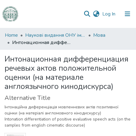
(current)
Log In
Communities
Home
Наукові видання ОНУ імені І. І. Мечникова
Мова
&
Интонационная дифференциация речевых актов положительной оценки (на материале англоязычного кинодискурса)
Collections
Интонационная дифференциация
All of DSpace
речевых актов положительной
оценки (на материале
Statistics
англоязычного кинодискурса)
Alternative Title
Інтонаційна диференціація мовленнєвих актів позитивної
оцінки (на матеріалі англомовного кінодискурсу)
Intonation differentiation of positive evaluative speech acts (on the
samples from english cinematic discourse)