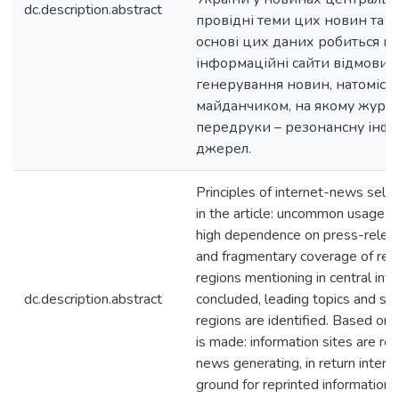
dc.description.abstract
провідні теми цих новин та ї
основі цих даних робиться ви
інформаційні сайти відмовили
генерування новин, натомість
майданчиком, на якому журн
передруки – резонансну інф
джерел.
Principles of internet-news sele
in the article: uncommon usage of
high dependence on press-releas
and fragmentary coverage of regi
regions mentioning in central int
dc.description.abstract
concluded, leading topics and so
regions are identified. Based on 
is made: information sites are ref
news generating, in return inter
ground for reprinted information 