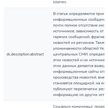
sources.
В статье определяются прин
информационных сообщений
почти полное отсутствие экс
источников, зависимость от 
гарячих сообщений, фрагмент
новостей из регионов. Также
упоминаемости областей Укра
dc.description.abstract
центральных СМИ, определе
этих новостей и их источники
этих данных делается вывод о
информационные сайты отказ
производства новостей, вмест
становятся площадкой, на ко
публикуют перепечатки: рез
информацию из других источ
Соціальні комунікації: теорія і