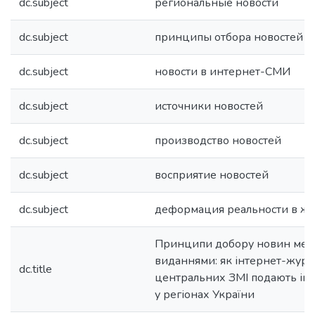
dc.subject
региональные новости
dc.subject
принципы отбора новостей
dc.subject
новости в интернет-СМИ
dc.subject
источники новостей
dc.subject
производство новостей
dc.subject
восприятие новостей
dc.subject
деформация реальности в ж
Принципи добору новин ме
виданнями: як інтернет-журн
dc.title
центральних ЗМІ подають інф
у регіонах України