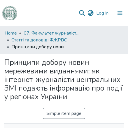
(current)
Log In
Communities
Home
07. Факультет журналістики, реклами та видавничої справи
&
Статті та доповіді ФЖРВС
Collections
Принципи добору новин мережевими виданнями: як інтернет-журналісти центральних ЗМІ подають інформацію про події у регіонах України
All of DSpace
Принципи добору новин
мережевими виданнями: як
Statistics
інтернет-журналісти центральних
ЗМІ подають інформацію про події
у регіонах України
Simple item page