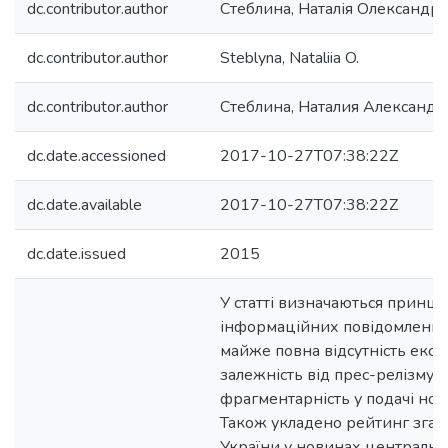
dc.contributor.author
Стеблина, Наталія Олександрі
dc.contributor.author
Steblyna, Nataliia O.
dc.contributor.author
Стеблина, Наталия Александ
dc.date.accessioned
2017-10-27T07:38:22Z
dc.date.available
2017-10-27T07:38:22Z
dc.date.issued
2015
У статті визначаються принци
інформаційних повідомлень і
майже повна відсутність екс
залежність від прес-релізму т
фрагментарність у подачі нови
Також укладено рейтинг згад
України у новинах центральн