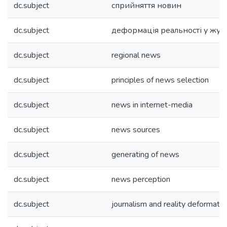
dc.subject
сприйняття новин
dc.subject
деформація реальності у жур
dc.subject
regional news
dc.subject
principles of news selection
dc.subject
news in internet-media
dc.subject
news sources
dc.subject
generating of news
dc.subject
news perception
dc.subject
journalism and reality deformatio