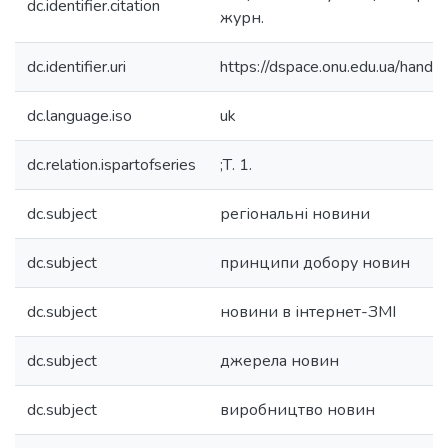
dc.identifier.citation
журн.
dc.identifier.uri
https://dspace.onu.edu.ua/han
dc.language.iso
uk
dc.relation.ispartofseries
;Т. 1.
dc.subject
регіональні новини
dc.subject
принципи добору новин
dc.subject
новини в інтернет-ЗМІ
dc.subject
джерела новин
dc.subject
виробництво новин