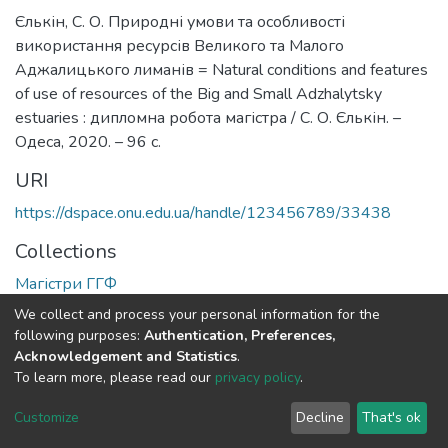
Єлькін, С. О. Природні умови та особливості
використання ресурсів Великого та Малого
Аджалицького лиманів = Natural conditions and features
of use of resources of the Big and Small Adzhalytsky
estuaries : дипломна робота магістра / С. О. Єлькін. –
Одеса, 2020. – 96 с.
URI
https://dspace.onu.edu.ua/handle/123456789/33438
Collections
Магістри ГГФ
We collect and process your personal information for the
Full item page
following purposes:
Authentication, Preferences,
Acknowledgement and Statistics
.
To learn more, please read our
privacy policy
.
DSpace software
copyright © 2009-2026
LYRASIS
Cookie
Privacy
End User
Send
Customize
Decline
That's ok
settings
policy
Agreement
Feedback