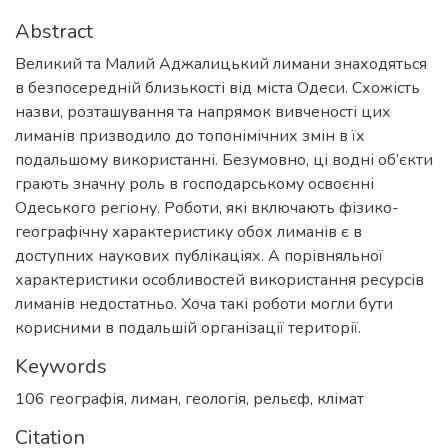
Abstract
Великий та Малий Аджалицький лимани знаходяться
в безпосередній близькості від міста Одеси. Схожість
назви, розташування та напрямок вивченості цих
лиманів призводило до топонімічних змін в їх
подальшому використанні. Безумовно, ці водні об’єкти
грають значну роль в господарському освоєнні
Одеського регіону. Роботи, які включають фізико-
географічну характеристику обох лиманів є в
доступних наукових публікаціях. А порівняльної
характеристики особливостей використання ресурсів
лиманів недостатньо. Хоча такі роботи могли бути
корисними в подальшій організації території.
Keywords
106 географія
,
лиман
,
геологія
,
рельєф
,
клімат
Citation