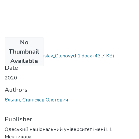
No
Files
Thumbnail
106_Yel_kin_Stanislav_Olehovych1.docx
(43.7 KB)
Available
Date
2020
Authors
Єлькін, Станіслав Олегович
Publisher
Одеський національний університет імені І. І.
Мечникова