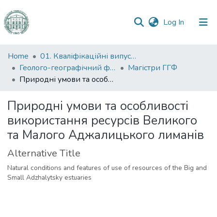
(current)
Log In
Communities
Home
01. Кваліфікаційні випускні роботи здобувачів вищої освіти
&
Геолого-географічний факультет
Магістри ГГФ
Collections
Природні умови та особливості використання ресурсів Великого та Малого Аджалицького лиманів
All of DSpace
Природні умови та особливості
використання ресурсів Великого
Statistics
та Малого Аджалицького лиманів
Alternative Title
Natural conditions and features of use of resources of the Big and
Small Adzhalytsky estuaries