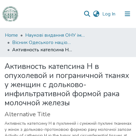
(current)
Log In
Communities
Home
Наукові видання ОНУ імені І. І. Мечникова
&
Вісник Одеського національного університету. Біологія
Collections
Активность катепсина Н в опухолевой и пограничной тканях у женщин с дольково-инфильтративной формой рака молочной железы
All of DSpace
Активность катепсина Н в
опухолевой и пограничной тканях
Statistics
у женщин с дольково-
инфильтративной формой рака
молочной железы
Alternative Title
Активність катепсину Н в пухлинній і суміжній пухлині тканинах
у жінок з дольково-протоковою формою раку молочної залози
Activity of cathepsin H in the tumor and circumferential tissues at