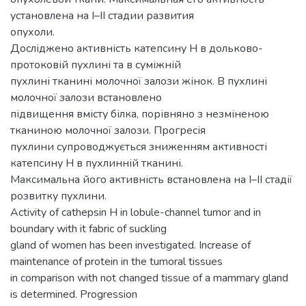
установлена на І–ІІ стадии развития
опухоли.
Досліджено активність катепсину Н в дольково-
протоковій пухлині та в суміжній
пухлині тканині молочної залози жінок. В пухлині
молочної залози встановлено
підвищення вмісту білка, порівняно з незміненою
тканиною молочної залози. Прогресія
пухлини супроводжується зниженням активності
катепсину Н в пухлинній тканині.
Максимальна його активність встановлена на І–ІІ стадії
розвитку пухлини.
Activity of cathepsin H in lobule-channel tumor and in
boundary with it fabric of suckling
gland of women has been investigated. Increase of
maintenance of protein in the tumoral tissues
in comparison with not changed tissue of a mammary gland
is determined. Progression