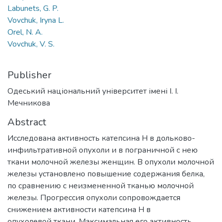
Labunets, G. P.
Vovchuk, Iryna L.
Orel, N. A.
Vovchuk, V. S.
Publisher
Одеський національний університет імені І. І.
Мечникова
Abstract
Исследована активность катепсина Н в дольково-
инфильтративной опухоли и в пограничной с нею
ткани молочной железы женщин. В опухоли молочной
железы установлено повышение содержания белка,
по сравнению с неизмененной тканью молочной
железы. Прогрессия опухоли сопровождается
снижением активности катепсина Н в
опухолевой ткани. Максимальная его активность