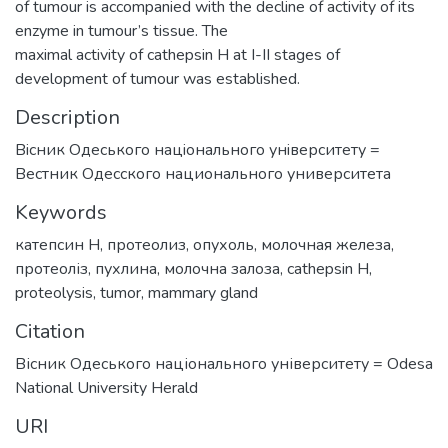
of tumour is accompanied with the decline of activity of its
enzyme in tumour’s tissue. The
maximal activity of cathepsin H at І-ІІ stages of
development of tumour was established.
Description
Вiсник Одеського нацiонального унiверситету =
Вестник Одесского национального университета
Keywords
катепсин Н
,
протеолиз
,
опухоль
,
молочная железа
,
протеоліз
,
пухлина
,
молочна залоза
,
cathepsin H
,
proteolysis
,
tumor
,
mammary gland
Citation
Вісник Одеського національного університету = Odesa
National University Herald
URI