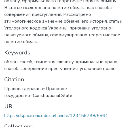
обману, сформульовано теоретичне поняття обману.
В статье исследовано понятие обмана как способа
совершения преступления. Рассмотрено
этимологическое значение обмана, его история, статьи
Уголовного кодекса Украины, признаки уголовно-
наказуемого обмана, сформулировано теоретическое
понятие обмана.
Keywords
обман
,
спосіб
,
вчинення злочину
,
кримінальне право
,
способ
,
совершение преступления
,
уголовное право
Citation
Правова держава=Правовое
государство=Сonstitutional State
URI
https://dspace.onu.edu.ua/handle/123456789/5564
Collections