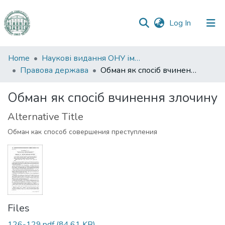
(current)
Log In
Communities
Home
Наукові видання ОНУ імені І. І. Мечникова
&
Правова держава
Обман як спосіб вчинення злочину
Collections
Обман як спосіб вчинення злочину
All of DSpace
Alternative Title
Statistics
Обман как способ совершения преступления
Files
126-129.pdf
(84.61 KB)