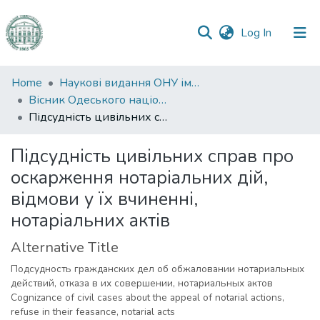
(current)
Log In
Communities
Home
Наукові видання ОНУ імені І. І. Мечникова
&
Вісник Одеського національного університету. Правознавство
Collections
Підсудність цивільних справ про оскарження нотаріальних дій, відмови у їх вчиненні, нотаріальних актів
All of DSpace
Підсудність цивільних справ про
оскарження нотаріальних дій,
Statistics
відмови у їх вчиненні,
нотаріальних актів
Alternative Title
Подсудность гражданских дел об обжаловании нотариальных
действий, отказа в их совершении, нотариальных актов
Cognizance of civil cases about the appeal of notarial actions,
refuse in their feasance, notarial acts