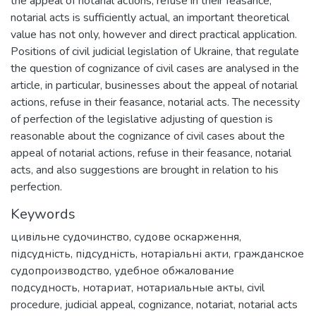
the appeal of notarial actions, refuse in their feasance,
notarial acts is sufficiently actual, an important theoretical
value has not only, however and direct practical application.
Positions of civil judicial legislation of Ukraine, that regulate
the question of cognizance of civil cases are analysed in the
article, in particular, businesses about the appeal of notarial
actions, refuse in their feasance, notarial acts. The necessity
of perfection of the legislative adjusting of question is
reasonable about the cognizance of civil cases about the
appeal of notarial actions, refuse in their feasance, notarial
acts, and also suggestions are brought in relation to his
perfection.
Keywords
цивільне судочинство
,
судове оскарження
,
підсудність
,
підсудність
,
нотаріальні акти
,
гражданское
судопроизводство
,
удебное обжалование
подсудность
,
нотариат
,
нотариальные акты
,
civil
procedure
,
judicial appeal
,
cognizance
,
notariat
,
notarial acts