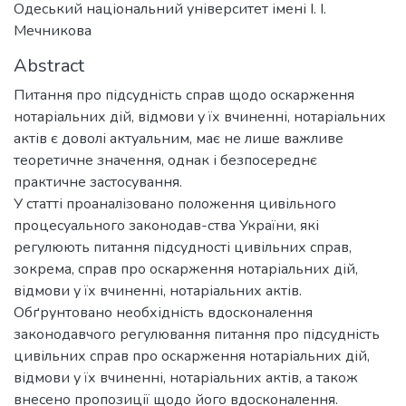
Одеський національний університет імені І. І.
Мечникова
Abstract
Питання про підсудність справ щодо оскарження
нотаріальних дій, відмови у їх вчиненні, нотаріальних
актів є доволі актуальним, має не лише важливе
теоретичне значення, однак і безпосереднє
практичне застосування.
У статті проаналізовано положення цивільного
процесуального законодав-ства України, які
регулюють питання підсудності цивільних справ,
зокрема, справ про оскарження нотаріальних дій,
відмови у їх вчиненні, нотаріальних актів.
Обґрунтовано необхідність вдосконалення
законодавчого регулювання питання про підсудність
цивільних справ про оскарження нотаріальних дій,
відмови у їх вчиненні, нотаріальних актів, а також
внесено пропозиції щодо його вдосконалення.