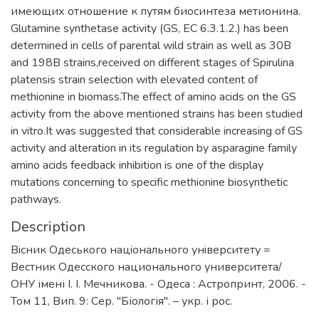
имеющих отношение к путям биосинтеза метионина.
Glutamine synthetase activity (GS, EC 6.3.1.2.) has been
determined in cells of parental wild strain as well as 30B
and 198B strains,received on different stages of Spirulina
platensis strain selection with elevated content of
methionine in biomass.The effect of amino acids on the GS
activity from the above mentioned strains has been studied
in vitro.It was suggested that considerable increasing of GS
activity and alteration in its regulation by asparagine family
amino acids feedback inhibition is one of the display
mutations concerning to specific methionine biosynthetic
pathways.
Description
Вiсник Одеського нацiонального унiверситету =
Вестник Одесского национального университета/
ОНУ імені І. І. Мечникова. - Одеса : Астропринт, 2006. -
Том 11, Вип. 9: Сер. "Біологія". – укр. і рос.