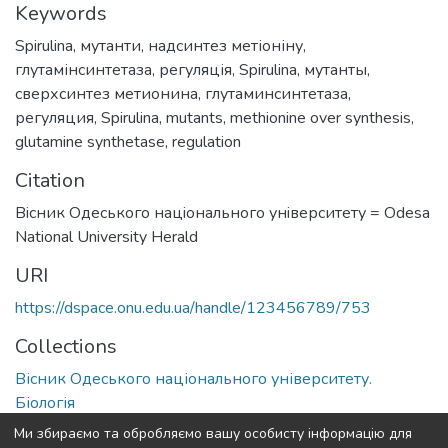
Keywords
Spirulina
,
мутанти
,
надсинтез метіоніну
,
глутамінсинтетаза
,
регуляція
,
Spirulina
,
мутанты
,
сверхсинтез метионина
,
глутаминсинтетаза
,
регуляция
,
Spirulina
,
mutants
,
methionine over synthesis
,
glutamine synthetase
,
regulation
Citation
Вiсник Одеського нацiонального унiверситету = Odesa
National University Herald
URI
https://dspace.onu.edu.ua/handle/123456789/753
Collections
Вісник Одеського національного університету.
Біологія
Ми збираємо та обробляємо вашу особисту інформацію для