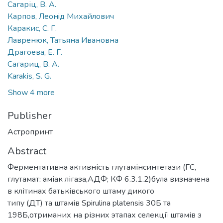
Сагаріц, В. А.
Карпов, Леонiд Михайлович
Каракис, С. Г.
Лавренюк, Татьяна Ивановна
Драгоева, Е. Г.
Сагариц, В. А.
Karakis, S. G.
Show 4 more
Publisher
Астропринт
Abstract
Ферментативна активність глутамінсинтетази (ГС,
глутамат: аміак лігаза,AДФ; КФ 6.3.1.2)була визначена
в клітинах батьківського штаму дикого
типу (ДТ) та штамів Spirulina platensis 30Б та
198Б,отриманих на різних этапах селекції штамів з