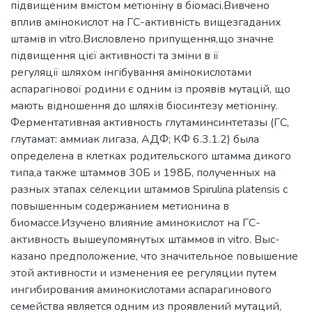
підвищеним вмістом метіоніну в біомасі.Вивчено
вплив амінокислот на ГС-активність вищезгаданих
штамів in vitro.Висловлено припущення,що значне
підвищення цієї активності та зміни в ії
регуляції шляхом інгібування амінокислотами
аспарагінової родини є одним із проявів мутацій, що
мають відношення до шляхів біосинтезу метіоніну.
Ферментативная активность глутаминсинтетазы (ГС,
глутамат: аммиак лигаза, АДФ; КФ 6.3.1.2) была
определена в клетках родительского штамма дикого
типа,а также штаммов 30Б и 198Б, полученных на
разных этапах селекции штаммов Spirulina platensis с
повышенным содержанием метионина в
биомассе.Изучено влияние аминокислот на ГС-
активность вышеупомянутых штаммов in vitro. Выс-
казано предположение, что значительное повышение
этой активности и изменения ее регуляции путем
ингибирования аминокислотами аспарагинового
семейства является одним из проявлений мутаций,