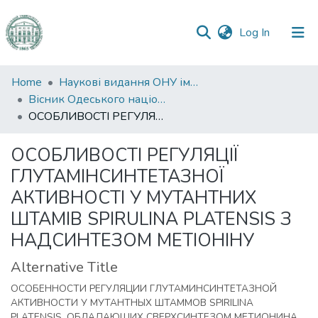
(current)
Log In
Communities
Home
Наукові видання ОНУ імені І. І. Мечникова
&
Вісник Одеського національного університету. Біологія
Collections
ОСОБЛИВОСТІ РЕГУЛЯЦІЇ ГЛУТАМІНСИНТЕТАЗНОЇ АКТИВНОСТІ У МУТАНТНИХ ШТАМІВ SPIRULINA PLATENSIS З НАДСИНТЕЗОМ МЕТІОНІНУ
All of DSpace
ОСОБЛИВОСТІ РЕГУЛЯЦІЇ
ГЛУТАМІНСИНТЕТАЗНОЇ
Statistics
АКТИВНОСТІ У МУТАНТНИХ
ШТАМІВ SPIRULINA PLATENSIS З
НАДСИНТЕЗОМ МЕТІОНІНУ
Alternative Title
ОСОБЕННОСТИ РЕГУЛЯЦИИ ГЛУТАМИНСИНТЕТАЗНОЙ
АКТИВНОСТИ У МУТАНТНЫХ ШТАММОВ SPIRILINA
PLATENSIS, ОБЛАДАЮЩИХ СВЕРХСИНТЕЗОМ МЕТИОНИНА