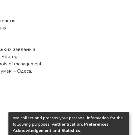
хологія
ння
ських завдань з
Strategic
tools of management
Чумак. – Одеса,
We collect and process your personal information for the
following purposes:
Authentication, Preferences,
Acknowledgement and Statistics
.