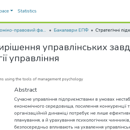
Space
Statistics
Економіко-правовий факультет
Бакалаври ЕПФ
вирішення управлінських зав
ії управління
ms using the tools of management psychology
Abstract
Сучасне управління підприємствами в умовах нестаб
економічного середовища, посилення конкуренції та
організаційній динаміці потребує не лише ефективн
планування, а й урахування психологічних чинників,
безпосередньо впливають на ухвалення управлінсь