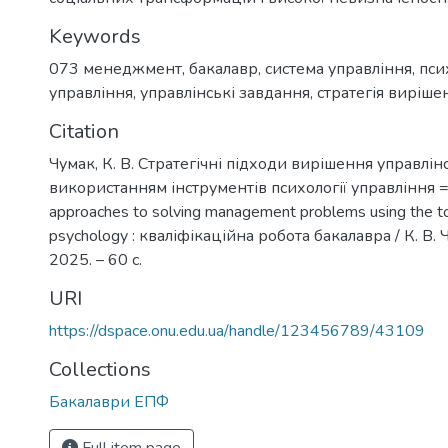
Keywords
073 менеджмент
,
бакалавр
,
система управління
,
пси
управління
,
управлінські завдання
,
стратегія виріше
Citation
Чумак, К. В. Стратегічні підходи вирішення управлін
використанням інструментів психології управління = 
approaches to solving management problems using the 
psychology : кваліфікаційна робота бакалавра / К. В. 
2025. – 60 с.
URI
https://dspace.onu.edu.ua/handle/123456789/43109
Collections
Бакалаври ЕПФ
Full item page