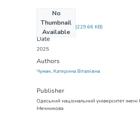
No
Files
Thumbnail
073_Чумак.docx
(229.66 KB)
Available
Date
2025
Authors
Чумак, Катерина Віталіївна
Publisher
Одеський національний університет імені І. 
Мечникова