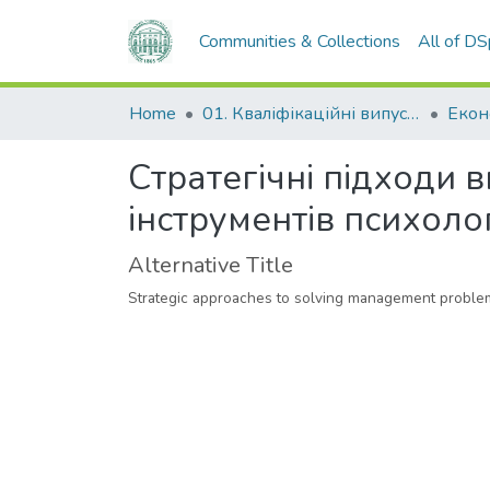
Communities & Collections
All of D
Home
01. Кваліфікаційні випускні роботи здобувачів вищої освіти
Стратегічні підходи 
інструментів психолог
Alternative Title
Strategic approaches to solving management proble