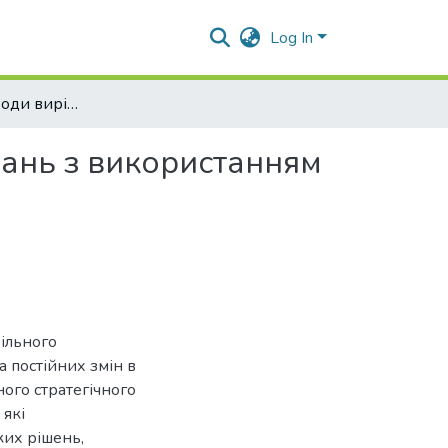
Log In
Стратегічні підходи вирішення управлінських завдань з використанням інструментів психології управління
дань з використанням
ільного
 постійних змін в
ого стратегічного
 які
ких рішень,