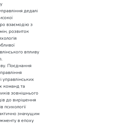
ну
управління дедалі
исокої
про взаємодію з
мін, розвиток
ихологія
обливої
влінського впливу
о,
иву. Поєднання
управління
і управлінських
х команд та
ликів зовнішнього
дів до вирішення
в психології
рактично значущим
джменту в епоху
.