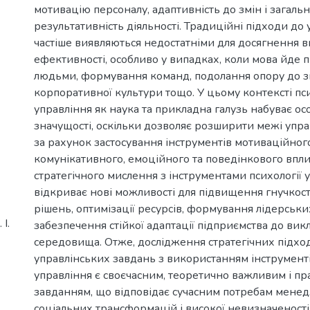
мотивацію персоналу, адаптивність до змін і загаль
результативність діяльності. Традиційні підходи до 
частіше виявляються недостатніми для досягнення в
ефективності, особливо у випадках, коли мова йде 
людьми, формування команд, подолання опору до з
корпоративної культури тощо. У цьому контексті пс
управління як наука та прикладна галузь набуває ос
значущості, оскільки дозволяє розширити межі упра
за рахунок застосування інструментів мотиваційног
комунікативного, емоційного та поведінкового впл
стратегічного мислення з інструментами психології 
відкриває нові можливості для підвищення гнучкост
рішень, оптимізації ресурсів, формування лідерськи
І.
забезпечення стійкої адаптації підприємства до вик
середовища. Отже, дослідження стратегічних підхо
управлінських завдань з використанням інструменті
управління є своєчасним, теоретично важливим і п
завданням, що відповідає сучасним потребам мене
соціальних трансформацій і високої невизначеності