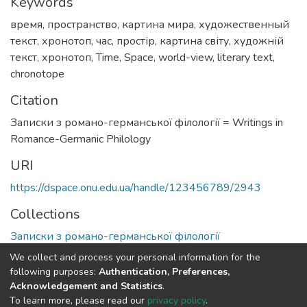
Keywords
время
,
пространство
,
картина мира
,
художественный
текст
,
хронотоп
,
час
,
простір
,
картина світу
,
художній
текст
,
хронотоп
,
Time
,
Space
,
world-view
,
literary text
,
chronotope
Citation
Записки з романо-германської філології = Writings in
Romance-Germanic Philology
URI
https://dspace.onu.edu.ua/handle/123456789/2943
Collections
Записки з романо-германської філології
We collect and process your personal information for the
Full item page
following purposes:
Authentication, Preferences,
Acknowledgement and Statistics
.
To learn more, please read our
privacy policy
.