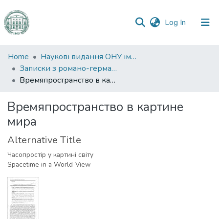
(current)
Log In
Communities
Home
Наукові видання ОНУ імені І. І. Мечникова
&
Записки з романо-германської філології
Collections
Времяпространство в картине мира
All of DSpace
Времяпространство в картине
мира
Statistics
Alternative Title
Часопростір у картині світу
Spacetime in a World-View