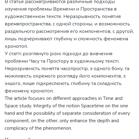
В статье рассматриваются различные подходы
изучения проблемы Времени и Пространства в
художественном тексте. Неразрывность понятия
времяпространства, с одной стороны, и возможность
раздельного рассмотрения его компонентов, с другой,
лишь подчёркивают глубину и сложность феномена
хронотоп.
У статті розглянуто різні підходи до вивчення
проблеми Часу та Простору в художньому тексті.
Нерозривність поняття часопростір, з одного боку, та
можливість окремого розгляду його компонентів, з
іншого, лише підкреслюють глибину та складність
феномену хронотоп.
The article focuses on different approaches in Time and
Space study. Integrity of the notion Spacetime on the one
hand and the possibility of separate consideration of every
component, on the other, only enhance the depth and
complicacy of the phenomenon.