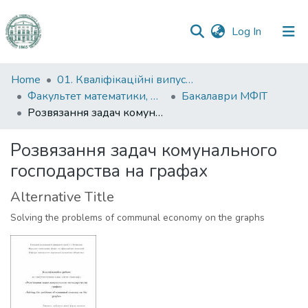
(current)
Log In
Communities
Home
01. Кваліфікаційні випускні роботи здобувачів вищої освіти
&
Факультет математики, фізики та інформаційних технологій
Бакалаври МФІТ
Collections
Розвязання задач комунального господарства на графах
All of DSpace
Розвязання задач комунального
господарства на графах
Statistics
Alternative Title
Solving the problems of communal economy on the graphs