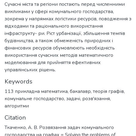
Сучаснi мiста та регiони постають перед численними
викликами у сферi комунального господарства,
зокрема у напрямках логiстики ресурсiв, поводження з
вiдходами та рацiонального використання
iнфраструкту- ри. Рiст урбанiзацiї, збiльшення темпiв
будiвництва, а також обмеженiсть природних i
фiнансових ресурсiв обумовлюють необхiднiсть
використання сучасних методiв математичного
моделювання для прийняття ефективних
управлiнських рiшень.
Keywords
113 прикладна математика
,
бакалавр
,
теорія графів
,
комунальне господарство
,
задачі
,
розв'язання
,
алгоритми
Citation
Ткаченко, А. В. Розвязання задач комунального
господарства на графах = Solving the problems of