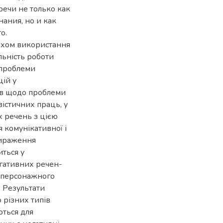
ечи не только как
ания, но и как
о.
яхом використання
льність роботи
 проблеми
ій у
ів щодо проблеми
вістичних праць, у
 речень з цією
 комунікативної і
 вираження
иться у
огативних речен-
з персонажного
. Результати
 різних типів
ються для