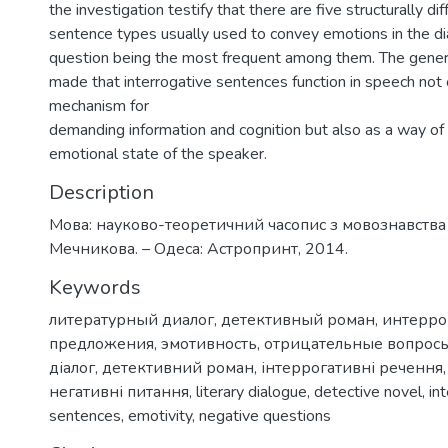
the investigation testify that there are five structurally di
sentence types usually used to convey emotions in the di
question being the most frequent among them. The genera
made that interrogative sentences function in speech not 
mechanism for
demanding information and cognition but also as a way of
emotional state of the speaker.
Description
Мова: науково-теоретичний часопис з мовознавства / 
Мечникова. – Одеса: Астропринт, 2014.
Keywords
литературный диалог
,
детективный роман
,
интерро
предложения
,
эмотивность
,
отрицательные вопрос
діалог
,
детективний роман
,
інтеррогативні речення
негативні питання
,
literary dialogue
,
detective novel
,
in
sentences
,
emotivity
,
negative questions