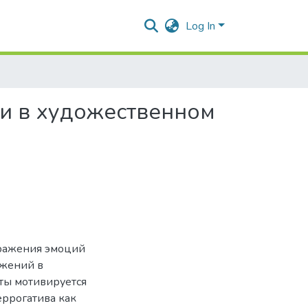
Log In
ти в художественном
ыражения эмоций
ожений в
ты мотивируется
ррогатива как