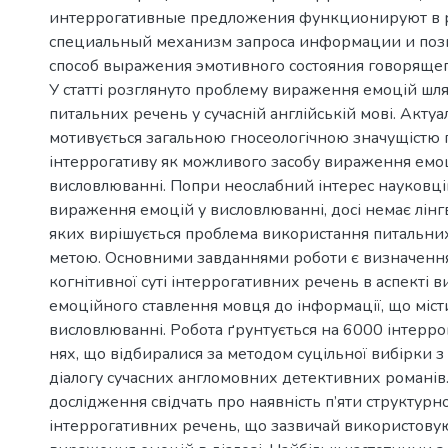
интеррогативные предложения функционируют в р
специальный механизм запроса информации и позн
способ выражения эмотивного состояния говорящег
У статті розглянуто проблему вираження емоцій шл
питальних речень у сучасній англійській мові. Актуа
мотивується загальною гносеологічною значущістю
інтеррогативу як можливого засобу вираження емоц
висловлюванні. Попри неослабний інтерес науковц
вираження емоцій у висловлюванні, досі немає лінг
яких вирішується проблема використання питальних
метою. Основними завданнями роботи є визначення
когнітивної суті інтеррогативних речень в аспекті
емоційного ставлення мовця до інформації, що міст
висловлюванні. Робота ґрунтується на 6000 інтерр
нях, що відбиралися за методом суцільної вибірки 
діалогу сучасних англомовних детективних романів
дослідження свідчать про наявність п’яти структурно
інтеррогативних речень, що зазвичай використову