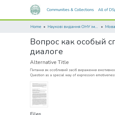
Communities & Collections
All of D
Home
Наукові видання ОНУ імені І. І. Мечникова
Мов
Вопрос как особый с
диалоге
Alternative Title
Питання як особливий засіб вираження емотивнос
Question as a special way of expression emotiveness 
Files