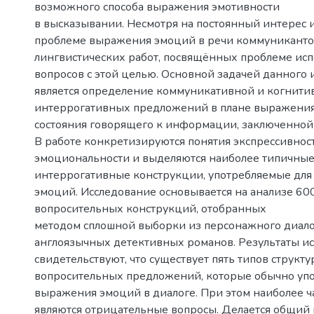
возможного способа выражения эмотивности
в высказывании. Несмотря на постоянный интерес 
проблеме выражения эмоций в речи коммуникантов
лингвистических работ, посвящённых проблеме ис
вопросов с этой целью. Основной задачей данного 
является определение коммуникативной и когнити
интеррогативных предложений в плане выражени
состояния говорящего к информации, заключенной
В работе конкретизируются понятия экспрессивност
эмоциональности и выделяются наиболее типичны
интеррогативные конструкции, употребляемые дл
эмоций. Исследование основывается на анализе 60
вопросительных конструкций, отобранных
методом сплошной выборки из персонажного диал
англоязычных детективных романов. Результаты и
свидетельствуют, что существует пять типов структ
вопросительных предложений, которые обычно упо
выражения эмоций в диалоге. При этом наиболее ч
являются отрицательные вопросы. Делается общий 