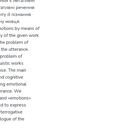
них є негативні
гативні речення
иту й пізнання
ну мовця.
emotions by means of
cy of the given work
the problem of
 the utterance.
 problem of
guistic works
ose. The main
nd cognitive
ing emotional
terance. We
 and «emotions»
sed to express
terrogative
logue of the