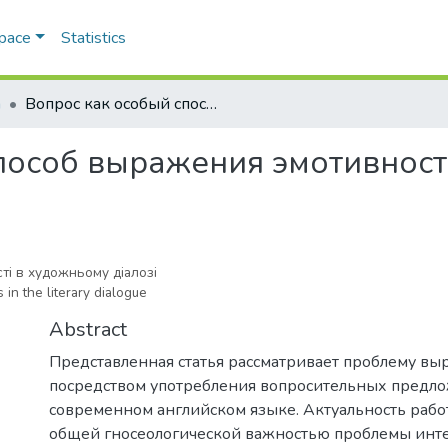
Space
Statistics
а
Вопрос как особый способ выражения эмотивности в художественном диалоге
пособ выражения эмотивнос
ті в художньому діалозі
in the literary dialogue
Abstract
Представленная статья рассматривает проблему в
посредством употребления вопросительных предл
современном английском языке. Актуальность рабо
общей гносеологической важностью проблемы инте