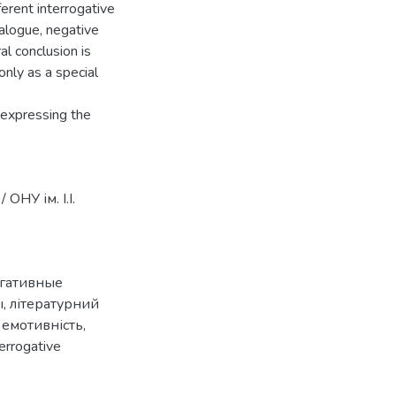
fferent interrogative
alogue, negative
l conclusion is
only as a special
 expressing the
ОНУ ім. І.І.
гативные
ы
,
літературний
,
емотивність
,
terrogative