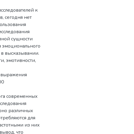
исследователей к
, сегодня нет
пользования
исследования
вной сущности
я эмоционального
 в высказывании.
и, эмотивности,
е
я выражения
00
ога современных
сследования
урно различных
требляются для
астотными из них
вывод, что