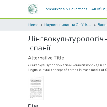
Communities & Collections
All of D
Home
Наукові видання ОНУ імені І. І. Мечникова
Лінгвокультурологічн
Іспанії
Alternative Title
Лингвокультурологический концепт коррида в с
Linguo-cultural concept of corrida in mass media of 
Files