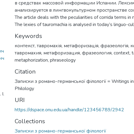
в средствах массовой информации Испании. Лекси
анализируется в лингвокультурном пространстве с
The article deals with the peculiarities of corrida terms i
The lexies of tauromachia is analysed in today’s linguo-cul
Keywords
контекст
,
тавромахія
,
метафоризація
,
фразеологія
,
к
ич
тавромахия
,
метафоризация
,
фразеология
,
context
,
t
ич
metaphorization
,
phraseology
Citation
Записки з романо-германської філології = Writings i
Philology
І.
URI
https://dspace.onu.edu.ua/handle/123456789/2942
Collections
Записки з романо-германської філології