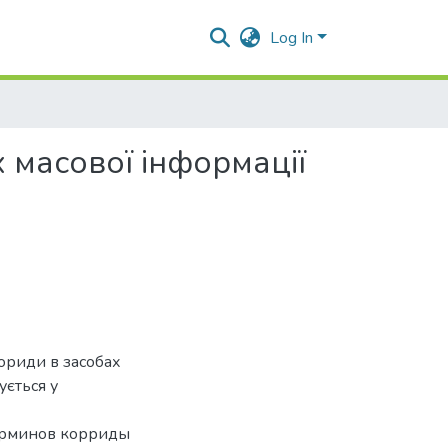
Log In
 масової інформації
кориди в засобах
ується у
терминов корриды