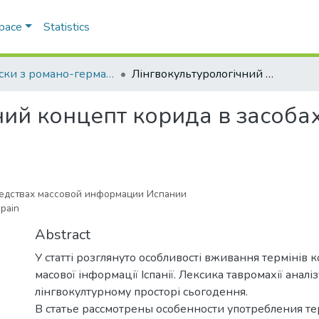
Space
Statistics
Записки з романо-германської філології
Лінгвокультурологічний концепт корида в засобах масової інформації Іспанії
ий концепт корида в засобах
редствах массовой информации Испании
Spain
Abstract
У статті розглянуто особливості вживання термінів 
масової інформації Іспанії. Лексика тавромахії аналіз
лінгвокултурному просторі сьогодення.
В статье рассмотрены особенности употребления 