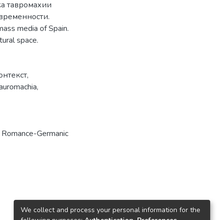
ка тавромахии
овременности.
n mass media of Spain.
tural space.
онтекст
,
auromachia
,
n Romance-Germanic
We collect and process your personal information for the