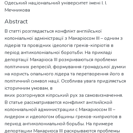
Одеський національний університет імені І. І.
Мечникова
Abstract
В статті розглядається конфлікт англійської
колоніальної адміністрації з Макаріосом ІІІ – одним з
лідерів та провідних ідеологів греків-кіпріотів в
період антиколоніальної боротьби. На прикладі
депортації Макаріоса ІІІ розкриваються проблеми
політичних репресій, формування громадської думки
на користь опального лідера та перетворення його в
політичний символ нації. Особлива увага приділяється
історичним умовам, в
яких розгорнувся кіпрський рух за самовизначення.
В статье рассматривается конфликт английской
колониальной администрации с Макариосом III –
лидером и идеологом общины греков-киприотов в
период антиколониальной борьбы. На примере
депортации Макариоса III раскрываются проблемы