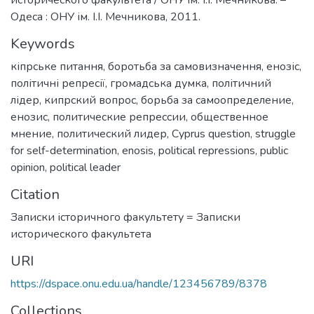
Одеса : ОНУ ім. І.І. Мечникова, 2011.
Keywords
кіпрське питання
,
боротьба за самовизначення
,
енозіс
,
політичні репресії
,
громадська думка
,
політичний
лідер
,
кипрский вопрос
,
борьба за самоопределение
,
енозис
,
политические репрессии
,
общественное
мнение
,
политический лидер
,
Cyprus question
,
struggle
for self-determination
,
enosis
,
political repressions
,
public
opinion
,
political leader
Citation
Записки історичного факультету = Записки
исторического факультета
URI
https://dspace.onu.edu.ua/handle/123456789/8378
Collections