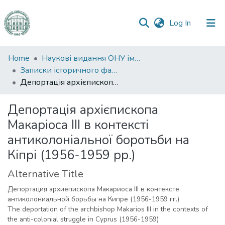
(current)
Log In
Communities
Home
Наукові видання ОНУ імені І. І. Мечникова
&
Записки історичного факультету
Collections
Депортація архієпископа Макаріоса ІІІ в контексті антиколоніальної боротьби на Кіпрі (1956-1959 рр.)
All of DSpace
Депортація архієпископа
Макаріоса ІІІ в контексті
Statistics
антиколоніальної боротьби на
Кіпрі (1956-1959 рр.)
Alternative Title
Депортация архиепископа Макариоса III в контексте
антиколониальной борьбы на Кипре (1956-1959 гг.)
The deportation of the archbishop Makarios III in the contexts of
the anti-colonial struggle in Cyprus (1956-1959)