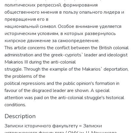
политических репрессий, формирования
общественного мнения в пользу опального лидера и
превращения его в
национальный символ. Особое внимание уделяется
историческим условиям, в которых развернулось
кипрское движение за самоопределение.
This article concerns the conflict between the British colonial
administration and the greek-cypriots` leader and ideologist
Makarios III during the anti-colonial
struggle. Through the example of the Makarios` deportation,
the problems of the
political repressions and the public opinion's formation in
favour of the disgraced leader are shown. A special
attention was paid on the anti-colonial struggle's historical
conditions.
Description
Записки історичного факультету = Записки
исторического факультета / ОНУ ім. І.І. Мечникова. –