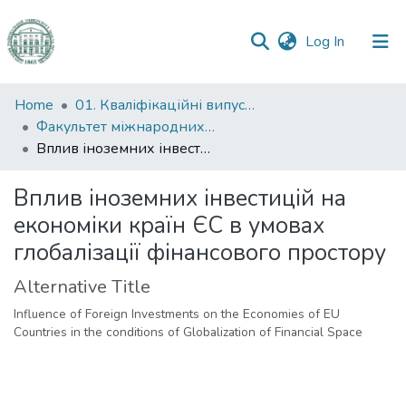
(current)
Log In
Communities
Home
01. Кваліфікаційні випускні роботи здобувачів вищої освіти
&
Факультет міжнародних відносин, політології та соціології
Collections
Вплив іноземних інвестицій на економіки країн ЄС в умовах глобалізації фінансового простору
All of DSpace
Вплив іноземних інвестицій на
економіки країн ЄС в умовах
Statistics
глобалізації фінансового простору
Alternative Title
Influence of Foreign Investments on the Economies of EU
Countries in the conditions of Globalization of Financial Space