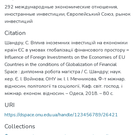
292 международные экономические отношения
,
иностранные инвестиции
,
Європейський Союз
,
рынок
инвестиций
Citation
Шандру, С. Вплив іноземних інвестицій на економіки
країн ЄС в умовах глобалізації фінансового простору =
Influence of Foreign Investments on the Economies of EU
Countries in the conditions of Globalization of Financial
Space : дипломна робота магістра / С. Шандру; наук.
кер. Є. І. Войнова; ОНУ ім. І. І. Мечникова, Ф-т міжнар.
відносин, політології та соціології, Каф. світ. господ. і
міжнар. економ. відносин. – Одеса, 2018. – 80 с.
URI
https://dspace.onu.edu.ua/handle/123456789/26421
Collections