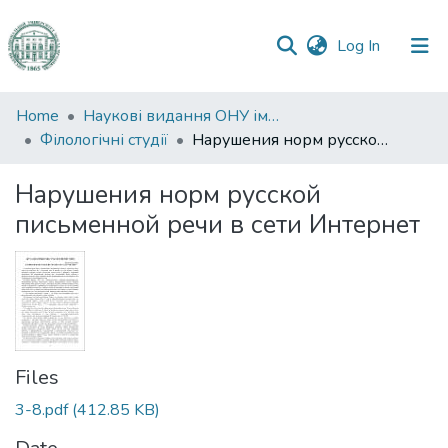
(current)
Log In
Communities
Home
Наукові видання ОНУ імені І. І. Мечникова
&
Філологічні студії
Нарушения норм русской письменной речи в сети Интернет
Collections
Нарушения норм русской
All of DSpace
письменной речи в сети Интернет
Statistics
Files
3-8.pdf
(412.85 KB)