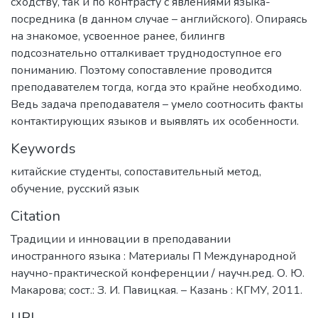
сходству, так и по контрасту с явлениями языка-
посредника (в данном случае – английского). Опираясь
на знакомое, усвоенное ранее, билингв
подсознательно отталкивает труднодоступное его
пониманию. Поэтому сопоставление проводится
преподавателем тогда, когда это крайне необходимо.
Ведь задача преподавателя – умело соотносить факты
контактирующих языков и выявлять их особенности.
Keywords
китайские студенты
,
сопоставительный метод
,
обучение
,
русский язык
Citation
Традиции и инновации в преподавании
иностранного языка : Материалы П Международной
научно-практической конференции / научн.ред. О. Ю.
Макарова; сост.: З. И. Павицкая. – Казань : КГМУ, 2011.
URI