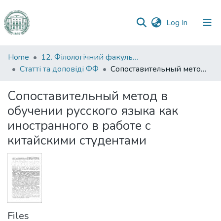
(current)
Log In
Communities
Home
12. Філологічний факультет
&
Статті та доповіді ФФ
Сопоставительный метод в обучении русского языка как иностранного в работе с китайскими студентами
Collections
Сопоставительный метод в
All of DSpace
обучении русского языка как
иностранного в работе с
Statistics
китайскими студентами
Files