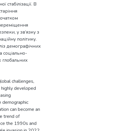
 стабілізації. В
старіння
початком
 переміщення
пеки, у зв’язку з
аційну політику.
ліз демографічних
на соціально-
х глобальних
lobal challenges,
In highly developed
easing
he demographic
gration can become an
he trend of
ince the 1990s and
le invasion in 2022.