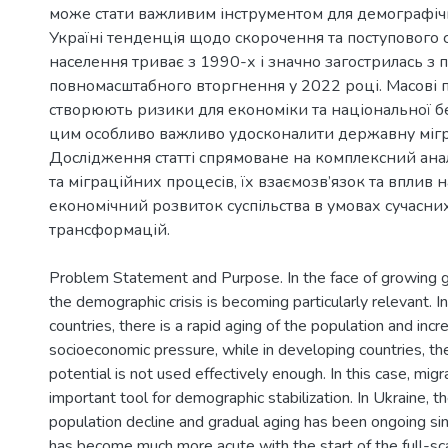
може стати важливим інструментом для демографічної
Україні тенденція щодо скорочення та поступового 
населення триває з 1990-х і значно загострилась з 
повномасштабного вторгнення у 2022 році. Масові
створюють ризики для економіки та національної без
цим особливо важливо удосконалити державну мігр
Дослідження статті спрямоване на комплексний ана
та міграційних процесів, їх взаємозв’язок та вплив 
економічний розвиток суспільства в умовах сучасни
Problem Statement and Purpose. In the face of growing g
the demographic crisis is becoming particularly relevant. 
countries, there is a rapid aging of the population and incr
socioeconomic pressure, while in developing countries, t
potential is not used effectively enough. In this case, mi
important tool for demographic stabilization. In Ukraine, t
population decline and gradual aging has been ongoing s
has become much more acute with the start of the full-sca