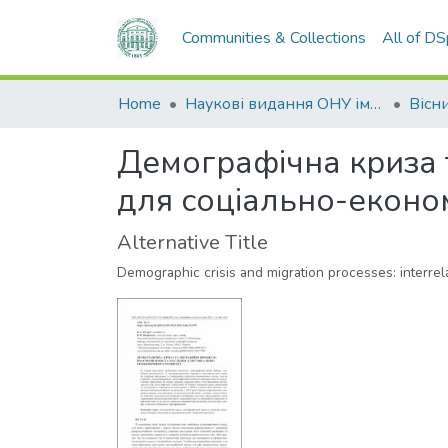
Communities & Collections
All of D
Home
Наукові видання ОНУ імені І. І. Мечникова
Демографічна криза т
для соціально-еконо
Alternative Title
Demographic crisis and migration processes: interre