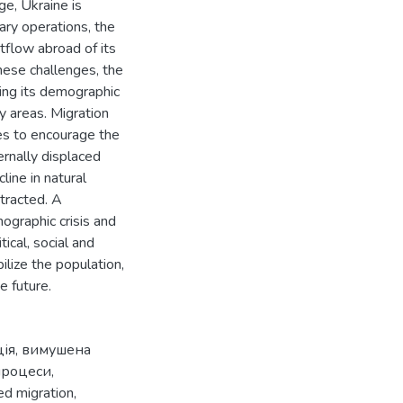
e, Ukraine is
tary operations, the
utflow abroad of its
hese challenges, the
ing its demographic
ty areas. Migration
es to encourage the
ernally displaced
ine in natural
tracted. A
ographic crisis and
ical, social and
ilize the population,
e future.
ція
,
вимушена
процеси
,
ed migration
,