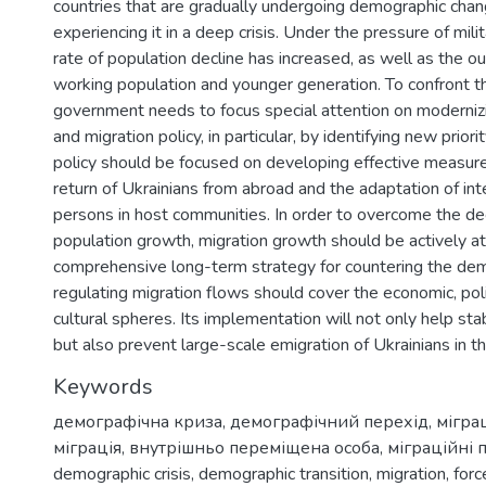
countries that are gradually undergoing demographic chang
experiencing it in a deep crisis. Under the pressure of mili
rate of population decline has increased, as well as the o
working population and younger generation. To confront t
government needs to focus special attention on moderniz
and migration policy, in particular, by identifying new priori
policy should be focused on developing effective measur
return of Ukrainians from abroad and the adaptation of int
persons in host communities. In order to overcome the decl
population growth, migration growth should be actively at
comprehensive long-term strategy for countering the dem
regulating migration flows should cover the economic, polit
cultural spheres. Its implementation will not only help stab
but also prevent large-scale emigration of Ukrainians in th
Keywords
демографічна криза
,
демографічний перехід
,
мігра
міграція
,
внутрішньо переміщена особа
,
міграційні 
demographic crisis
,
demographic transition
,
migration
,
forc