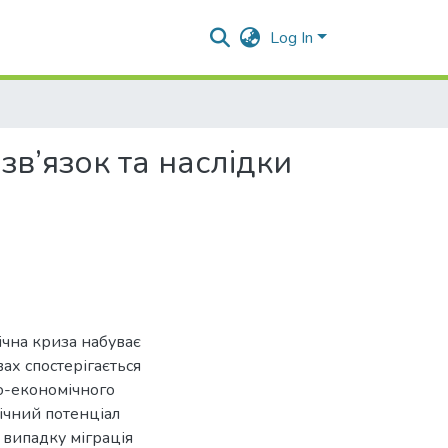
Log In
зв’язок та наслідки
ічна криза набуває
ах спостерігається
но-економічного
фічний потенціал
 випадку міграція