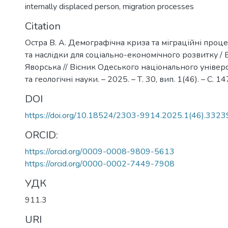
internally displaced person
,
migration processes
Citation
Остра В. А. Демографічна криза та міграційні проце
та наслідки для соціально-економічного розвитку / В.
Яворська // Вісник Одеського національного універс
та геологічні науки. – 2025. – Т. 30, вип. 1(46). – С. 1
DOI
https://doi.org/10.18524/2303-9914.2025.1(46).332
ORCID:
https://orcid.org/0009-0008-9809-5613
https://orcid.org/0000-0002-7449-7908
УДК
911.3
URI