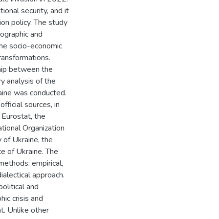
onal security, and it
ion policy. The study
mographic and
 the socio-economic
ransformations.
ship between the
y analysis of the
raine was conducted.
fficial sources, in
 Eurostat, the
tional Organization
y of Ukraine, the
e of Ukraine. The
methods: empirical,
ialectical approach.
olitical and
c crisis and
t. Unlike other