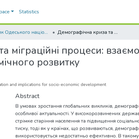
Space
Statistics
Вісник Одеського національного університету. Географічні та геологічні науки
Демографічна криза та міграційні процеси: взаємозв’язок та наслідки для соціально-економічного розвитку
а міграційні процеси: взаємо
мічного розвитку
lation and implications for socio-economic development
Abstract
В умовах зростання глобальних викликів, демограф
особливої актуальності. У високорозвинених держав
стрімке старіння населення та підвищення соціаль
тиску, тоді як у країнах, що розвиваються, демогра
використовується недостатньо ефективно. В такому