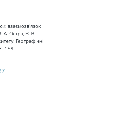
си: взаємозв’язок
 А. Остра, В. В.
итету. Географічні
47–159.
397