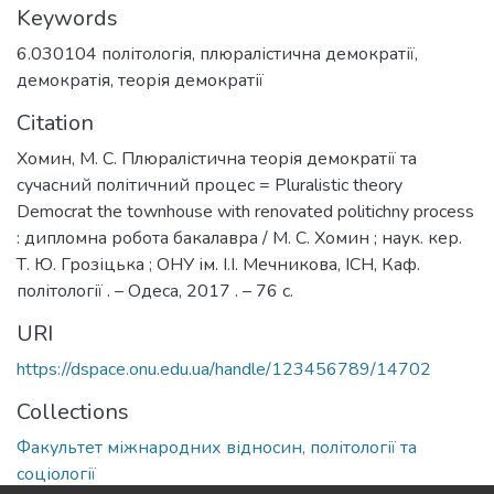
Keywords
6.030104 політологія
,
плюралістична демократії
,
демократія
,
теорія демократії
Citation
Хомин, М. С. Плюралістична теорія демократії та
сучасний політичний процес = Pluralistic theory
Democrat the townhouse with renovated politichny process
: дипломна робота бакалавра / М. С. Хомин ; наук. кер.
Т. Ю. Грозіцька ; ОНУ ім. І.І. Мечникова, ІСН, Каф.
політології . – Одеса, 2017 . – 76 с.
URI
https://dspace.onu.edu.ua/handle/123456789/14702
Collections
Факультет міжнародних відносин, політології та
соціології