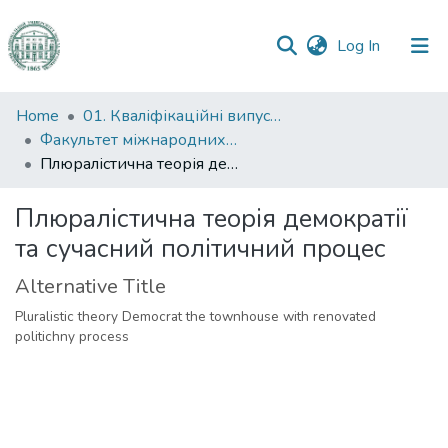
(current)
Log In
Communities
Home
01. Кваліфікаційні випускні роботи здобувачів вищої освіти
&
Факультет міжнародних відносин, політології та соціології
Collections
Плюралістична теорія демократії та сучасний політичний процес
All of DSpace
Плюралістична теорія демократії
та сучасний політичний процес
Statistics
Alternative Title
Pluralistic theory Democrat the townhouse with renovated
politichny process