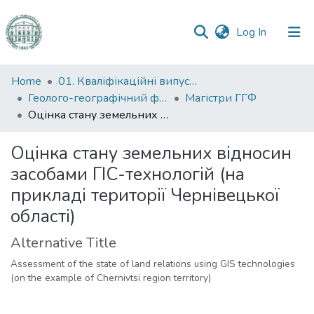
(current)
Log In
Communities
Home
01. Кваліфікаційні випускні роботи здобувачів вищої освіти
&
Геолого-географічний факультет
Магістри ГГФ
Collections
Оцінка стану земельних відносин засобами ГІС-технологій (на прикладі території Чернівецької області)
All of DSpace
Оцінка стану земельних відносин
засобами ГІС-технологій (на
Statistics
прикладі території Чернівецької
області)
Alternative Title
Assessment of the state of land relations using GIS technologies
(on the example of Chernivtsi region territory)