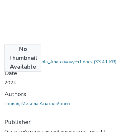
No
Files
Thumbnail
103_Hopkal_Mykola_Anatoliyovych1.docx
(33.41 KB)
Available
Date
2024
Authors
Гопкал, Микола Анатолійович
Publisher
Одеський національний університет імені І. І.