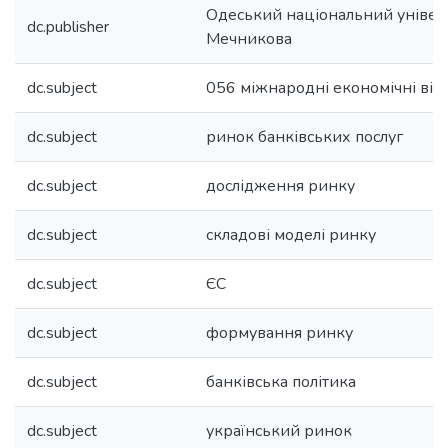
Одеський національний університ
dc.publisher
Мечникова
dc.subject
056 міжнародні економічні ві
dc.subject
ринок банківських послуг
dc.subject
дослідження ринку
dc.subject
складові моделі ринку
dc.subject
ЄС
dc.subject
формування ринку
dc.subject
банківська політика
dc.subject
український ринок