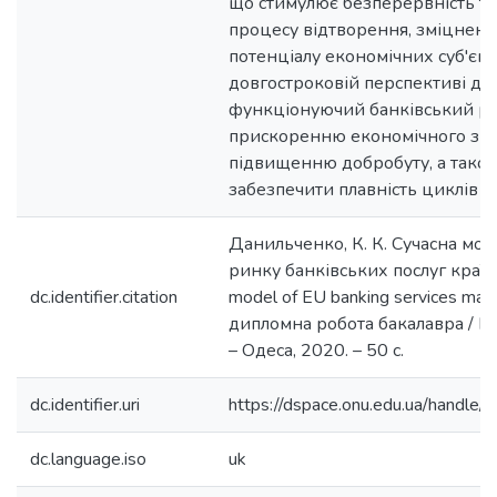
що стимулює безперервність т
процесу відтворення, зміцненн
потенціалу економічних суб'єкті
довгостроковій перспективі до
функціонуючий банківський р
прискоренню економічного зро
підвищенню добробуту, а тако
забезпечити плавність циклів ді
Данильченко, К. К. Сучасна мо
ринку банківських послуг країн
dc.identifier.citation
model of EU banking services mar
дипломна робота бакалавра / К.
– Одеса, 2020. – 50 с.
dc.identifier.uri
https://dspace.onu.edu.ua/hand
dc.language.iso
uk