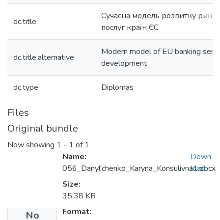
Сучасна модель розвитку ринку
dc.title
послуг країн ЄС
Modern model of EU banking servi
dc.title.alternative
development
dc.type
Diplomas
Files
Original bundle
Now showing
1 - 1 of 1
Name:
Down
056_Danyl'chenko_Karyna_Konsulivna1.docx
load
Size:
35.38 KB
Format:
No