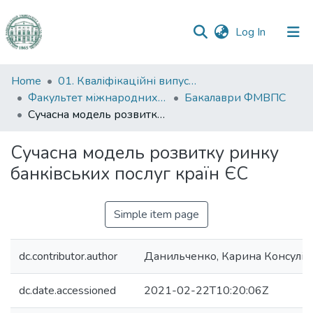
(current)
Log In
Communities
Home
01. Кваліфікаційні випускні роботи здобувачів вищої освіти
&
Факультет міжнародних відносин, політології та соціології
Бакалаври ФМВПС
Collections
Сучасна модель розвитку ринку банківських послуг країн ЄС
All of DSpace
Сучасна модель розвитку ринку
банківських послуг країн ЄС
Statistics
Simple item page
dc.contributor.author
Данильченко, Карина Консулів
dc.date.accessioned
2021-02-22T10:20:06Z