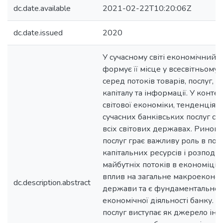
dc.date.available
2021-02-22T10:20:06Z
dc.date.issued
2020
У сучасному світі економічний
формує її місце у всесвітньому п
серед потоків товарів, послуг, р
капіталу та інформації. У контекс
світової економіки, тенденція 
сучасних банківських послуг спо
всіх світових державах. Ринок 
послуг грає важливу роль в по
капітальних ресурсів і розподіл
майбутніх потоків в економіці.
вплив на загальне макроеконо
dc.description.abstract
держави та є фундаментально
економічної діяльності банку. 
послуг виступає як джерело інве