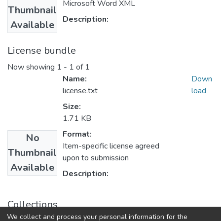
Microsoft Word XML
Thumbnail
Description:
Available
License bundle
Now showing
1 - 1 of 1
Name:
Down
license.txt
load
Size:
1.71 KB
Format:
No
Item-specific license agreed
Thumbnail
upon to submission
Available
Description:
Collections
We collect and process your personal information for the
Бакалаври ФМВПС