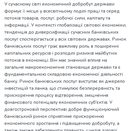
У сучасному світі економічний добробут держави
формує її місце у всесвітньому поділі праці та серед
потоків товарів, послуг, робочої сили, капіталу та
інформації. У контексті глобалізації світової економіки,
тенденція до диверсифікації сучасних банківських
послуг спостерігається у всіх світових державах. Ринок
банківських послуг грає важливу роль в поширенні
капітальних ресурсів і розподілі ризиків майбутніх
потоків в економіці. Він має значний вплив на
загальне макроекономічне становище держави та є
фундаментальною складовою економічної діяльності
банку. Ринок банківських послуг виступає як джерело
інвестицій та ланка, що стимулює безперервність та
прискорення процесу відтворення, зміцнення
фінансового потенціалу економічних суб'єктів. У
довгостроковій перспективі добре функціонуючий
банківський ринок сприятиме прискоренню
економічного зростання і підвищенню добробуту, а
також зможе забезпечити плавність циклів ділової