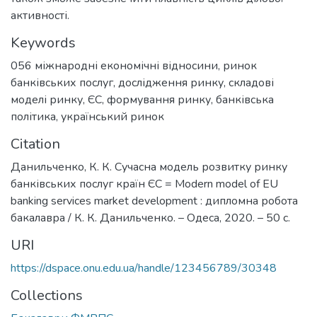
активності.
Keywords
056 міжнародні економічні відносини
,
ринок
банківських послуг
,
дослідження ринку
,
складові
моделі ринку
,
ЄС
,
формування ринку
,
банківська
політика
,
український ринок
Citation
Данильченко, К. К. Сучасна модель розвитку ринку
банківських послуг країн ЄС = Modern model of EU
banking services market development : дипломна робота
бакалавра / К. К. Данильченко. – Одеса, 2020. – 50 с.
URI
https://dspace.onu.edu.ua/handle/123456789/30348
Collections