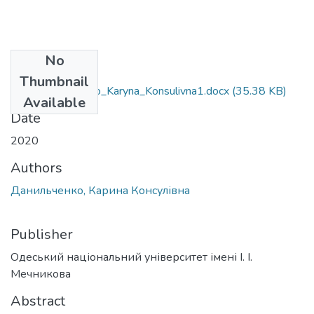
No
Files
Thumbnail
056_Danyl'chenko_Karyna_Konsulivna1.docx
(35.38 KB)
Available
Date
2020
Authors
Данильченко, Карина Консулівна
Publisher
Одеський національний університет імені І. І.
Мечникова
Abstract