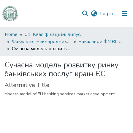
(current)
Log In
Communities
Home
01. Кваліфікаційні випускні роботи здобувачів вищої освіти
&
Факультет міжнародних відносин, політології та соціології
Бакалаври ФМВПС
Collections
Сучасна модель розвитку ринку банківських послуг країн ЄС
All of DSpace
Сучасна модель розвитку ринку
банківських послуг країн ЄС
Statistics
Alternative Title
Modern model of EU banking services market development