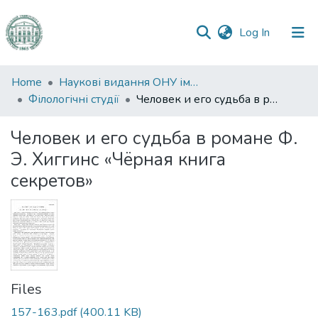
(current)
Log In
Communities
Home
Наукові видання ОНУ імені І. І. Мечникова
&
Філологічні студії
Человек и его судьба в романе Ф. Э. Хиггинс «Чёрная книга секретов»
Collections
Человек и его судьба в романе Ф.
All of DSpace
Э. Хиггинс «Чёрная книга
секретов»
Statistics
Files
157-163.pdf
(400.11 KB)