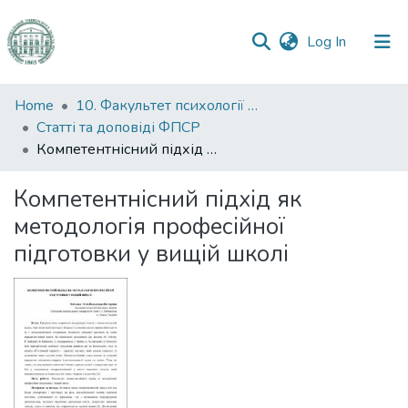
(current)
Log In
Communities
Home
10. Факультет психології та соціальної роботи
&
Статті та доповіді ФПСР
Collections
Компетентнісний підхід як методологія професійної підготовки у вищій школі
All of DSpace
Компетентнісний підхід як
методологія професійної
Statistics
підготовки у вищій школі