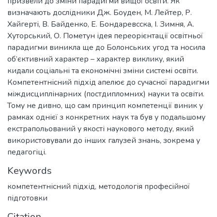
призвели до зміни парадигми вищої освіти. Як
визначають дослідники Дж. Боуден, М. Лейтер, Р.
Хайгерті, В. Байденко, Е. Бондаревсска, І. Зимня, А.
Хуторський, О. Пометун ідея переорієнтації освітньої
парадигми виникла ще до Болонських угод та носила
об’єктивний характер – характер виклику, який
кидали соціальні та економічні зміни системі освіти.
Компетентнісний підхід апелює до сучасної парадигми
міждисциплінарних (постдипломних) науки та освіти.
Тому не дивно, що сам принцип компетенції виник у
рамках однієї з конкретних наук та був у подальшому
екстрапольований у якості наукового методу, який
використовували до інших галузей знань, зокрема у
педагогіці.
Keywords
компетентнісний підхід
,
методологія професійної
підготовки
Citation