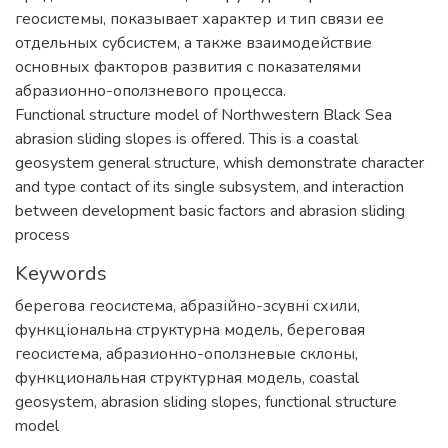
геосистемы, показывает характер и тип связи ее
отдельных субсистем, а также взаимодействие
основных факторов развития с показателями
абразионно-оползневого процесса.
Functional structure model of Northwestern Black Sea
abrasion sliding slopes is offered. This is a coastal
geosystem general structure, whish demonstrate character
and type contact of its single subsystem, and interaction
between development basic factors and abrasion sliding
process
Keywords
берегова геосистема
,
абразійно-зсувні схили
,
функціональна структурна модель
,
береговая
геосистема
,
абразионно-оползневые склоны
,
функциональная структурная модель
,
coastal
geosystem
,
abrasion sliding slopes
,
functional structure
model