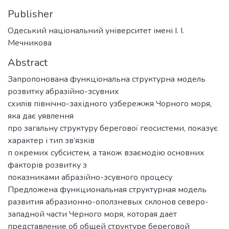
Publisher
Одеський національний університет імені І. І.
Мечникова
Abstract
Запропонована функціональна структурна модель
розвитку абразійно-зсувних
схилів північно-західного узбережжя Чорного моря,
яка дає уявлення
про загальну структуру берегової геосистеми, показує
характер і тип зв’язків
п окремих субсистем, а також взаємодію основних
факторів розвитку з
показниками абразійно-зсувного процесу
Предложена функциональная структурная модель
развития абразионно-оползневых склонов северо-
западной части Черного моря, которая дает
представление об общей структуре береговой