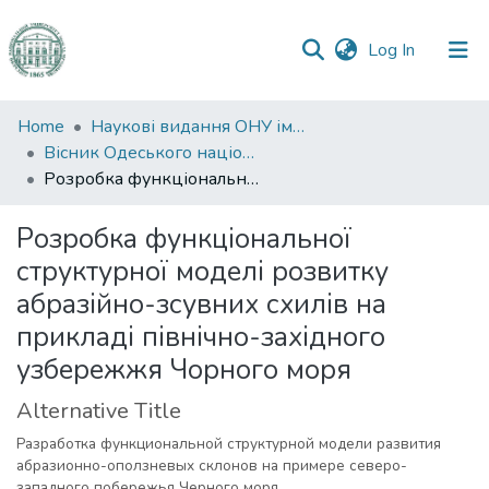
(current)
Log In
Communities
Home
Наукові видання ОНУ імені І. І. Мечникова
&
Вісник Одеського національного університету. Географічні та геологічні науки
Collections
Розробка функціональної структурної моделі розвитку абразійно-зсувних схилів на прикладі північно-західного узбережжя Чорного моря
All of DSpace
Розробка функціональної
структурної моделі розвитку
Statistics
абразійно-зсувних схилів на
прикладі північно-західного
узбережжя Чорного моря
Alternative Title
Разработка функциональной структурной модели развития
абразионно-оползневых склонов на примере северо-
западного побережья Черного моря