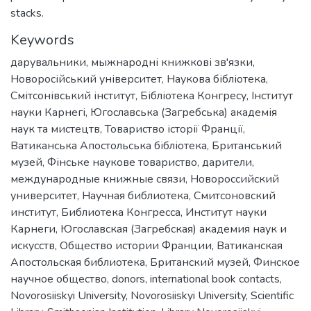
stacks.
Keywords
дарувальники
,
мыжнародні книжкові зв'язки
,
Новоросійський університет
,
Наукова бібліотека
,
Смітсонівський інститут
,
Бібліотека Конгресу
,
Інститут
науки Карнегі
,
Югославська (Загребська) академія
наук та мистецтв
,
Товариство історії Франції
,
Ватиканська Апостольська бібліотека
,
Британський
музей
,
Фінське наукове товариство
,
дарители
,
международные книжные связи
,
Новороссийский
университет
,
Научная библиотека
,
Смитсоновский
институт
,
Библиотека Конгресса
,
Институт науки
Карнеги
,
Югославская (Загребская) академия наук и
искусств
,
Общество истории Франции
,
Ватиканская
Апостольская библиотека
,
Британский музей
,
Финское
научное общество
,
donors
,
international book contacts
,
Novorosiiskyi University
,
Novorosiiskyi University
,
Scientific