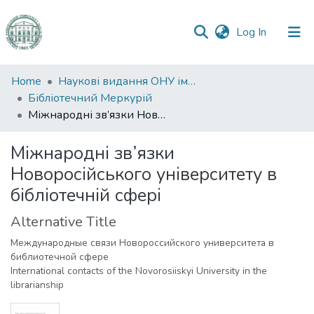
(current)
Log In
Communities
Home
Наукові видання ОНУ імені І. І. Мечникова
&
Бібліотечний Меркурій
Collections
Міжнародні зв’язки Новоросійського університету в бібліотечній сфері
All of DSpace
Міжнародні зв’язки
Новоросійського університету в
Statistics
бібліотечній сфері
Alternative Title
Международные связи Новороссийского университета в
библиотечной сфере
International contacts of the Novorosiiskyi University in the
librarianship