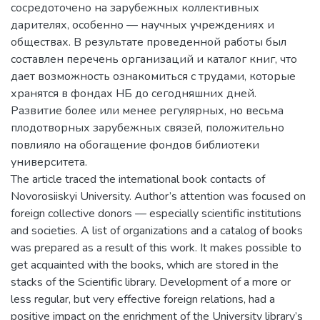
сосредоточено на зарубежных коллективных
дарителях, особенно — научных учреждениях и
обществах. В результате проведенной работы был
составлен перечень организаций и каталог книг, что
дает возможность ознакомиться с трудами, которые
хранятся в фондах НБ до сегодняшних дней.
Развитие более или менее регулярных, но весьма
плодотворных зарубежных связей, положительно
повлияло на обогащение фондов библиотеки
университета.
The article traced the international book contacts of
Novorosiiskyi University. Author’s attention was focused on
foreign collective donors — especially scientific institutions
and societies. A list of organizations and a catalog of books
was prepared as a result of this work. It makes possible to
get acquainted with the books, which are stored in the
stacks of the Scientific library. Development of a more or
less regular, but very effective foreign relations, had a
positive impact on the enrichment of the University library’s