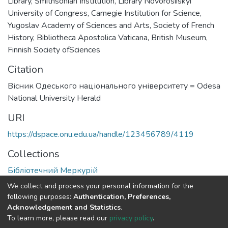
Library
,
Smithsonian Institution
,
Library Novorosiiskyi
University of Congress
,
Carnegie Institution for Science
,
Yugoslav Academy of Sciences and Arts
,
Society of French
History
,
Bibliotheca Apostolica Vaticana
,
British Museum
,
Finnish Society ofSciences
Citation
Вісник Одеського національного університету = Odesa
National University Herald
URI
https://dspace.onu.edu.ua/handle/123456789/4119
Collections
Бібліотечний Меркурій
We collect and process your personal information for the
Full item page
following purposes:
Authentication, Preferences,
Acknowledgement and Statistics
.
To learn more, please read our
privacy policy
.
DSpace software
copyright © 2009-2026
LYRASIS