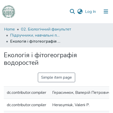
(current)
Log In
Communities
Home
02. Біологічний факультет
&
Підручники, навчальні посібники та інші науково- та навчально-методичні праці БФ
Collections
Екологія і фітогеографія водоростей
All of DSpace
Екологія і фітогеографія
водоростей
Statistics
Simple item page
dc.contributor.compiler
Герасимюк, Валерій Петрович
dc.contributor.compiler
Herasymiuk, Valerii P.