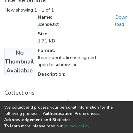
License bundle
Now showing
1 - 1 of 1
Name:
Down
license.txt
load
Size:
1.71 KB
Format:
No
Item-specific license agreed
Thumbnail
upon to submission
Available
Description:
Collections
Підручники, навчальні посібники та інші науково- та
We collect and process your personal information for the
навчально-методичні праці БФ
following purposes:
Authentication, Preferences,
Acknowledgement and Statistics
.
To learn more, please read our
privacy policy
.
DSpace software
copyright © 2009-2026
LYRASIS