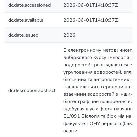
dc.date.accessioned
2026-06-01T14:10:37Z
dc.date.available
2026-06-01T14:10:37Z
dc.date.issued
2026
В електронному методичному п
вибіркового курсу «Екологія іф
водоростей» розглядаються еко
угруповання водоростей, вплив
біотичних та антропогенних чи
навколишнього середовища на 
dc.description.abstract
взаємини водоростей з іншими
біогеографічне поширення вод
здобувачів усіх форм навчання 
Е1/091 Біологія та біохімія на б
факультеті ОНУ першого (бакал
освіти.