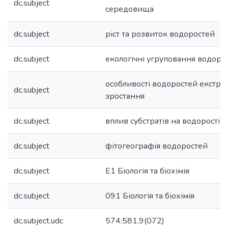
dc.subject
середовища
dc.subject
ріст та розвиток водоростей
dc.subject
екологічні угруповання водоро
особливості водоростей екстре
dc.subject
зростання
dc.subject
вплив субстратів на водорості
dc.subject
фітогеографія водоростей
dc.subject
Е1 Біологія та біохімія
dc.subject
091 Біологія та біохімія
dc.subject.udc
574:581.9(072)