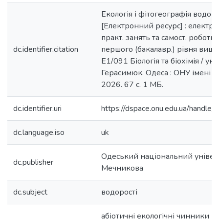
Екологія і фітогеографія водор
[Eлектронний ресурс] : електрон
практ. занять та самост. роботи
dc.identifier.citation
першого (бакалавр.) рівня вищ. 
Е1/091 Біологія та біохімія / укла
Герасимюк. Одеса : ОНУ імені І.
2026. 67 с. 1 МБ.
dc.identifier.uri
https://dspace.onu.edu.ua/hand
dc.language.iso
uk
Одеський національний університ
dc.publisher
Мечникова
dc.subject
водорості
абіотичні екологічні чинники 