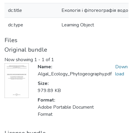
dc.title
Екологія і фітогеографія водор
dc.type
Learning Object
Files
Original bundle
Now showing
1 - 1 of 1
Name:
Down
Algal_Ecology_Phytogeography.pdf
load
Size:
979.89 KB
Format:
Adobe Portable Document
Format