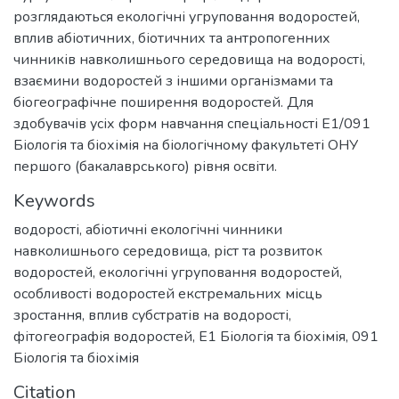
розглядаються екологічні угруповання водоростей,
вплив абіотичних, біотичних та антропогенних
чинників навколишнього середовища на водорості,
взаємини водоростей з іншими організмами та
біогеографічне поширення водоростей. Для
здобувачів усіх форм навчання спеціальності Е1/091
Біологія та біохімія на біологічному факультеті ОНУ
першого (бакалаврського) рівня освіти.
Keywords
водорості
,
абіотичні екологічні чинники
навколишнього середовища
,
ріст та розвиток
водоростей
,
екологічні угруповання водоростей
,
особливості водоростей екстремальних місць
зростання
,
вплив субстратів на водорості
,
фітогеографія водоростей
,
Е1 Біологія та біохімія
,
091
Біологія та біохімія
Citation