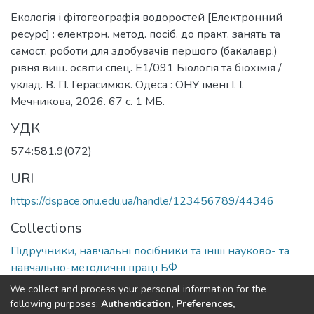
Екологія і фітогеографія водоростей [Eлектронний
ресурс] : електрон. метод. посіб. до практ. занять та
самост. роботи для здобувачів першого (бакалавр.)
рівня вищ. освіти спец. Е1/091 Біологія та біохімія /
уклад. В. П. Герасимюк. Одеса : ОНУ імені І. І.
Мечникова, 2026. 67 с. 1 МБ.
УДК
574:581.9(072)
URI
https://dspace.onu.edu.ua/handle/123456789/44346
Collections
Підручники, навчальні посібники та інші науково- та
навчально-методичні праці БФ
We collect and process your personal information for the
Full item page
following purposes:
Authentication, Preferences,