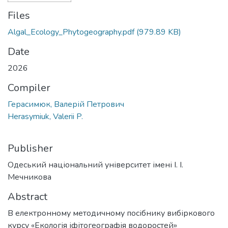
Files
Algal_Ecology_Phytogeography.pdf
(979.89 KB)
Date
2026
Compiler
Герасимюк, Валерій Петрович
Herasymiuk, Valerii P.
Publisher
Одеський національний університет імені І. І.
Мечникова
Abstract
В електронному методичному посібнику вибіркового
курсу «Екологія іфітогеографія водоростей»