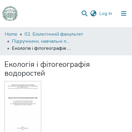
(current)
Log In
Communities
Home
02. Біологічний факультет
&
Підручники, навчальні посібники та інші науково- та навчально-методичні праці БФ
Collections
Екологія і фітогеографія водоростей
All of DSpace
Екологія і фітогеографія
водоростей
Statistics