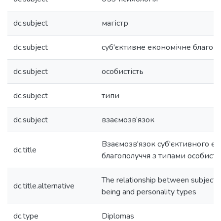
dc.subject
магістр
dc.subject
суб'єктивне економічне благоп
dc.subject
особистість
dc.subject
типи
dc.subject
взаємозв‘язок
Взаємозв'язок суб'єктивного е
dc.title
благополуччя з типами особисто
The relationship between subjecti
dc.title.alternative
being and personality types
dc.type
Diplomas