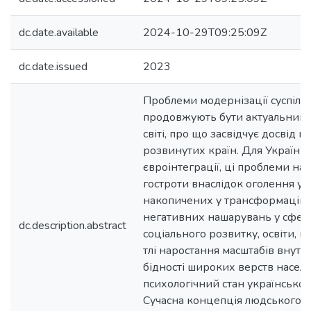
dc.date.available
2024-10-29T09:25:09Z
dc.date.issued
2023
Проблеми модернізації суспіль
продовжують бути актуальними
світі, про що засвідчує досвід н
розвинутих країн. Для України
євроінтеграції, ці проблеми на
гостроти внаслідок оголення у
накопичених у трансформаційн
негативних нашарувань у сфері
dc.description.abstract
соціального розвитку, освіти, нау
тлі наростання масштабів внутріш
бідності широких верств насел
психологічний стан українськог
Сучасна концепція людського 