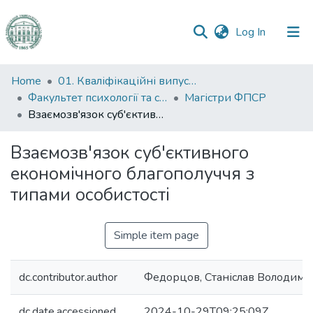
(current)
Log In
Communities
Home
01. Кваліфікаційні випускні роботи здобувачів вищої освіти
&
Факультет психології та соціальної роботи
Магістри ФПСР
Collections
Взаємозв'язок суб'єктивного економічного благополуччя з типами особистості
All of DSpace
Взаємозв'язок суб'єктивного
економічного благополуччя з
Statistics
типами особистості
Simple item page
dc.contributor.author
Федорцов, Станіслав Володим
dc.date.accessioned
2024-10-29T09:25:09Z