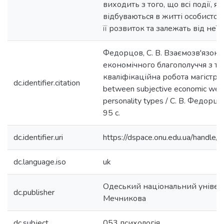
виходить з того, що всі події, я
відбуваються в житті особистост
її розвиток та залежать від неї с
Федорцов, С. В. Взаємозв'язок 
економічного благополуччя з тип
кваліфікаційна робота магістра; 
dc.identifier.citation
between subjective ecоnomic well
personality types / С. В. Федорцо
95 с.
dc.identifier.uri
https://dspace.onu.edu.ua/hand
dc.language.iso
uk
Одеський національний університ
dc.publisher
Мечникова
dc.subject
053 психологія