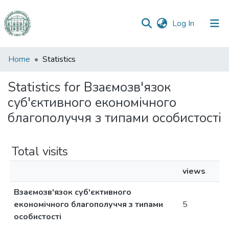
(current)
Log In
Communities
Home
Statistics
&
Collections
Statistics for Взаємозв'язок
суб'єктивного економічного
All of DSpace
благополуччя з типами особистості
Total visits
views
Взаємозв'язок суб'єктивного
економічного благополуччя з типами
5
особистості