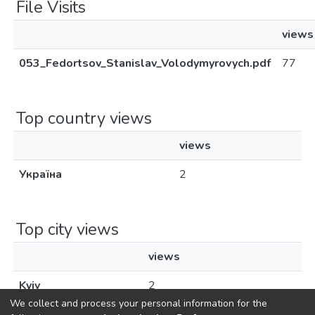
File Visits
views
053_Fedortsov_Stanislav_Volodymyrovych.pdf
77
Top country views
views
Україна
2
Top city views
views
Kyiv
2
We collect and process your personal information for the