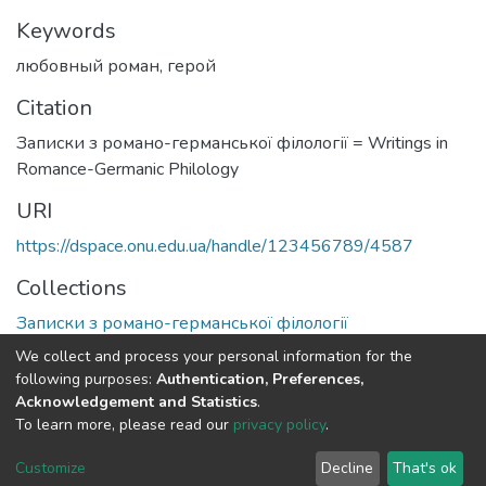
Keywords
любовный роман
,
герой
Citation
Записки з романо-германської філології = Writings in
Romance-Germanic Philology
URI
https://dspace.onu.edu.ua/handle/123456789/4587
Collections
Записки з романо-германської філології
We collect and process your personal information for the
Full item page
following purposes:
Authentication, Preferences,
Acknowledgement and Statistics
.
To learn more, please read our
privacy policy
.
DSpace software
copyright © 2009-2026
LYRASIS
Cookie
Privacy
End User
Send
Customize
Decline
That's ok
settings
policy
Agreement
Feedback