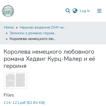
(current)
Log In
Communities
Home
Наукові видання ОНУ імені І. І. Мечникова
&
Записки з романо-германської філології
Collections
Королева немецкого любовного романа Хедвиг Курц-Малер и её героиня
All of DSpace
Королева немецкого любовного
романа Хедвиг Курц-Малер и её
Statistics
героиня
Files
114-121.pdf
(82.84 KB)