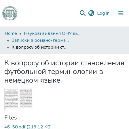
(current)
Log In
Communities
Home
Наукові видання ОНУ імені І. І. Мечникова
&
Записки з романо-германської філології
Collections
К вопросу об истории становления футбольной терминологии в немецком языке
All of DSpace
К вопросу об истории становления
футбольной терминологии в
Statistics
немецком языке
Files
46-50.pdf
(219.12 KB)