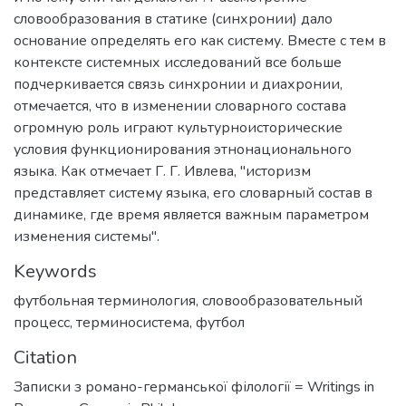
словообразования в статике (синхронии) дало
основание определять его как систему. Вместе с тем в
контексте системных исследований все больше
подчеркивается связь синхронии и диахронии,
отмечается, что в изменении словарного состава
огромную роль играют культурно­исторические
условия функционирования этнонационального
языка. Как отмечает Г. Г. Ивлева, "историзм
представляет систему языка, его словарный состав в
динамике, где время является важным параметром
изменения системы".
Keywords
футбольная терминология
,
словообразовательный
процесс
,
терминосистема
,
футбол
Citation
Записки з романо-германської філології = Writings in