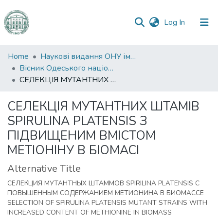
(current)
Log In
Communities
Home
Наукові видання ОНУ імені І. І. Мечникова
&
Вісник Одеського національного університету. Біологія
Collections
СЕЛЕКЦІЯ МУТАНТНИХ ШТАМІВ SPIRULINA PLATENSIS З ПІДВИЩЕНИМ ВМІСТОМ МЕТІОНІНУ В БІОМАСІ
All of DSpace
СЕЛЕКЦІЯ МУТАНТНИХ ШТАМІВ
SPIRULINA PLATENSIS З
Statistics
ПІДВИЩЕНИМ ВМІСТОМ
МЕТІОНІНУ В БІОМАСІ
Alternative Title
СЕЛЕКЦИЯ МУТАНТНЫХ ШТАММОВ SPIRILINA PLATENSIS С
ПОВЫШЕННЫМ СОДЕРЖАНИЕМ МЕТИОНИНА В БИОМАССЕ
SELECTION OF SPIRULINA PLATENSIS MUTANT STRAINS WITH
INCREASED CONTENT OF METHIONINE IN BIOMASS