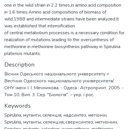
one in the wild strain in 2.2 times,in amino acid composition
in 1,6 times.Amino acid compositions of biomass of
wild,198B and intermediate strains have been analyzed.It
was established that intensification
of central metabolism processes is a necessary condition for
realization of mutations leading to the oversynthesis of
methionine in methionine biosynthesis pathway in Spirulina
platensis mutants.
Description
Вiсник Одеського нацiонального унiверситету =
Вестник Одесского национального университета/
ОНУ імені І. І. Мечникова. - Одеса : Астропринт, 2005. -
Том 10, Вип. 3: Сер. "Біологія". – укр. і рос.
Keywords
Spirulina
,
мутанти
,
селекція
,
надсинтез
,
метіонін
,
Spirulina
,
мутанты
,
селекция
,
сверхсинтез
,
метионин
,
Spirulina
,
mutants
,
selection
,
oversynthesis
,
methionine