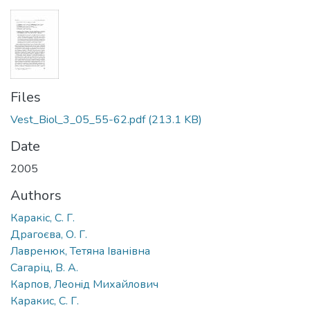
Files
Vest_Biol_3_05_55-62.pdf
(213.1 KB)
Date
2005
Authors
Каракіс, C. Г.
Драгоєва, О. Г.
Лавренюк, Тетяна Іванівна
Сагаріц, В. А.
Карпов, Леонiд Михайлович
Каракис, С. Г.