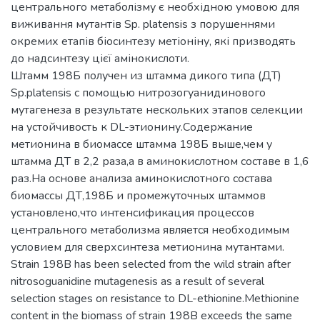
центрального метаболізму є необхідною умовою для
виживання мутантів Sp. platensis з порушеннями
окремих етапів біосинтезу метіоніну, які призводять
до надсинтезу цієї амінокислоти.
Штамм 198Б получен из штамма дикого типа (ДТ)
Sp.platensis с помощью нитрозогуанидинового
мутагенеза в результате нескольких этапов селекции
на устойчивость к DL-этионину.Содержание
метионина в биомассе штамма 198Б выше,чем у
штамма ДТ в 2,2 раза,а в аминокислотном составе в 1,6
раз.На основе анализа аминокислотного состава
биомассы ДТ,198Б и промежуточных штаммов
установлено,что интенсификация процессов
центрального метаболизма является необходимым
условием для сверхсинтеза метионина мутантами.
Strain 198B has been selected from the wild strain after
nitrosoguanidine mutagenesis as a result of several
selection stages on resistance to DL-ethionine.Methionine
content in the biomass of strain 198B exceeds the same