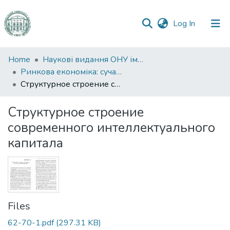
(current)
Log In
Communities
Home
Наукові видання ОНУ імені І. І. Мечникова
&
Ринкова економіка: сучасна теорія і практика управління
Collections
Структурное строение современного интеллектуального капитала
All of DSpace
Структурное строение
современного интеллектуального
Statistics
капитала
Files
62-70-1.pdf
(297.31 KB)