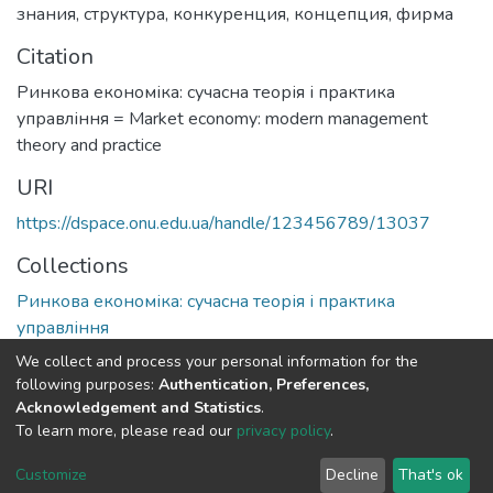
знания
,
структура
,
конкуренция
,
концепция
,
фирма
Citation
Ринкова економіка: сучасна теорія і практика
управління = Market economy: modern management
theory and practice
URI
https://dspace.onu.edu.ua/handle/123456789/13037
Collections
Ринкова економіка: сучасна теорія і практика
управління
We collect and process your personal information for the
Full item page
following purposes:
Authentication, Preferences,
Acknowledgement and Statistics
.
To learn more, please read our
privacy policy
.
DSpace software
copyright © 2009-2026
LYRASIS
Cookie
Privacy
End User
Send
Customize
Decline
That's ok
settings
policy
Agreement
Feedback