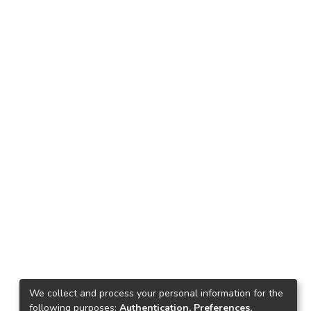
We collect and process your personal information for the
following purposes:
Authentication, Preferences,