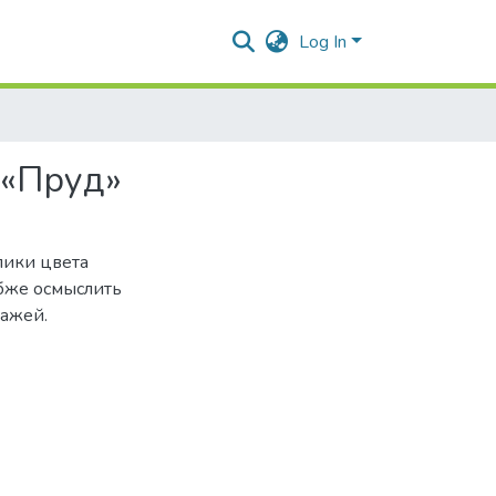
Log In
 «Пруд»
лики цвета
убже осмыслить
нажей.