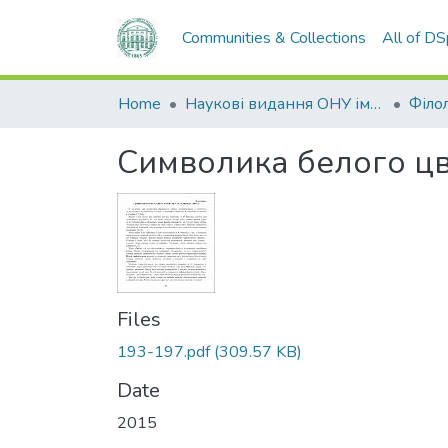
Communities & Collections
All of D
Home
Наукові видання ОНУ імені І. І. Мечникова
Філол
Символика белого цв
Files
193-197.pdf
(309.57 KB)
Date
2015