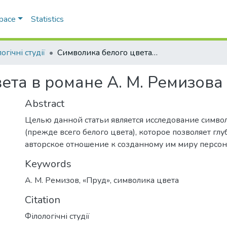
Space
Statistics
огічні студії
Символика белого цвета в романе А. М. Ремизова «Пруд»
ета в романе А. М. Ремизова
Abstract
Целью данной статьи является исследование симво
(прежде всего белого цвета), которое позволяет гл
авторское отношение к созданному им миру персо
Keywords
А. М. Ремизов
,
«Пруд»
,
символика цвета
Citation
Філологічні студії