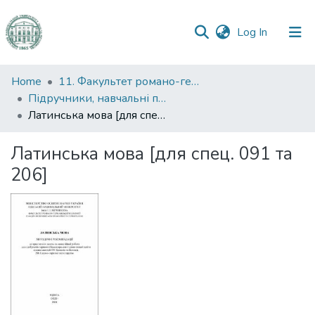
(current)
Log In
Communities
Home
11. Факультет романо-германської філології
&
Підручники, навчальні посібники та інші науково- та навчально-методичні праці РГФ
Collections
Латинська мова [для спец. 091 та 206]
All of DSpace
Латинська мова [для спец. 091 та
206]
Statistics