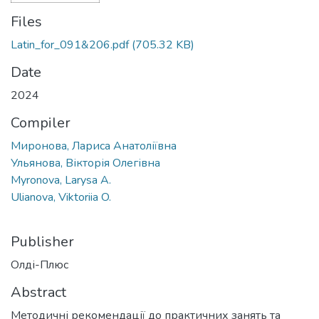
Files
Latin_for_091&206.pdf
(705.32 KB)
Date
2024
Compiler
Миронова, Лариса Анатоліївна
Ульянова, Вікторія Олегівна
Myronova, Larysa A.
Ulianova, Viktoriia O.
Publisher
Олді-Плюс
Abstract
Методичні рекомендації до практичних занять та