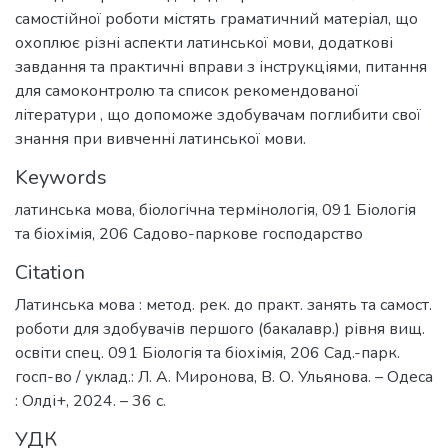
самостійної роботи містять граматичний матеріал, що
охоплює різні аспекти латинської мови, додаткові
завдання та практичні вправи з інструкціями, питання
для самоконтролю та список рекомендованої
літератури , що допоможе здобувачам поглибити свої
знання при вивченні латинської мови.
Keywords
латинська мова
,
біологічна термінологія
,
091 Біологія
та біохімія
,
206 Садово-паркове господарство
Citation
Латинська мова : метод. рек. до практ. занять та самост.
роботи для здобувачів першого (бакалавр.) рівня вищ.
освіти спец. 091 Біологія та біохімія, 206 Сад.-парк.
госп-во / уклад.: Л. А. Миронова, В. О. Ульянова. – Одеса
: Олді+, 2024. – 36 с.
УДК