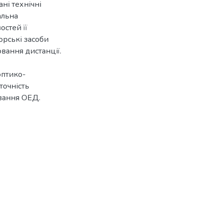
ні технічні
альна
стей її
орські засоби
вання дистанції.
оптико-
точність
вання ОЕД.