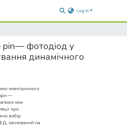
Log In
— pin— фотодіод у
вання динамічного
тико-електронного
пари —
в’язок між
ляції при
ено вибір
ОЕД, заснований на