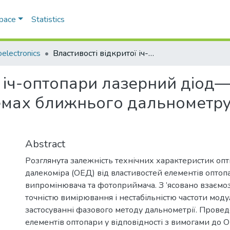
Space
Statistics
electronics
Властивості відкритої іч-оптопари лазерний діод— pin— фотодіод у фазометричних системах ближнього дальнометрування динамічного призначення
ї іч-оптопари лазерний діод
емах ближнього дальнометру
Abstract
Розглянута залежність технічних характеристик оп
далекоміра (ОЕД) від властивостей елементів опто
випромінювача та фотоприймача. З ’ясовано взаємоз
точністю вимірювання і нестабільністю частоти моду
застосуванні фазового методу дальнометрії. Провед
елементів оптопари у відповідності з вимогами до 