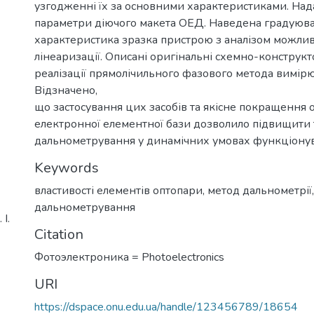
узгодженні їх за основними характеристиками. Нада
параметри діючого макета ОЕД. Наведена градуюв
характеристика зразка пристрою з аналізом можливо
лінеаризації. Описані оригінальні схемно-конструкт
реалізації прямолічильного фазового метода вимірю
Відзначено,
що застосування цих засобів та якісне покращення 
електронної елементної бази дозволило підвищити 
дальнометрування у динамічних умовах функціону
Keywords
властивості елементів оптопари
,
метод дальнометрії
,
дальнометрування
І.
Citation
Фотоэлектроника = Photoelectronics
URI
https://dspace.onu.edu.ua/handle/123456789/18654