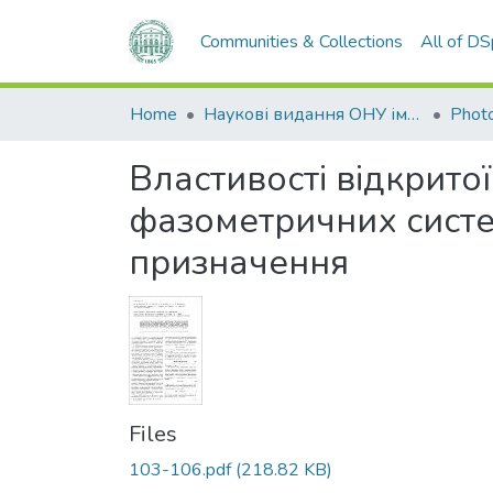
Communities & Collections
All of D
Home
Наукові видання ОНУ імені І. І. Мечникова
Photo
Властивості відкрито
фазометричних сист
призначення
Files
103-106.pdf
(218.82 KB)