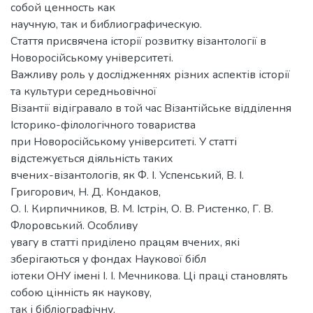
собой ценность как
научную, так и библиографическую.
Стаття присвячена історії розвитку візантології в
Новоросійському університеті.
Важливу роль у дослідженнях різних аспектів історії
та культури середньовічної
Візантії відігравало в той час Візантійське відділення
Історико-філологічного товариства
при Новоросійському університеті. У статті
відстежується діяльність таких
вчених-візантологів, як Ф. І. Успенський, В. І.
Григорович, Н. Д. Кондаков,
О. І. Кирпичников, В. М. Істрін, О. В. Ристенко, Г. В.
Флоровський. Особливу
увагу в статті приділено працям вчених, які
зберігаються у фондах Наукової бібл
іотеки ОНУ імені І. І. Мечникова. Ці праці становлять
собою цінність як наукову,
так і бібліографічну.