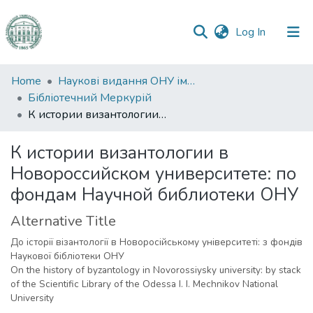
(current)
Log In
Communities
Home
Наукові видання ОНУ імені І. І. Мечникова
&
Бібліотечний Меркурій
Collections
К истории византологии в Новороссийском университете: по фондам Научной библиотеки ОНУ
All of DSpace
К истории византологии в
Новороссийском университете: по
Statistics
фондам Научной библиотеки ОНУ
Alternative Title
До історії візантології в Новоросійському університеті: з фондів
Наукової бібліотеки ОНУ
On the history of byzantology in Novorossiysky university: by stack
of the Scientific Library of the Odessa I. I. Mechnikov National
University