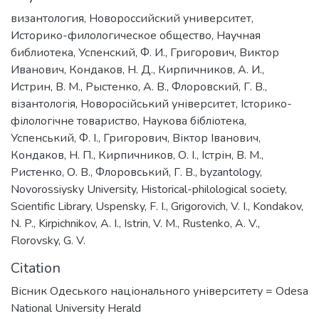
византология
,
Новороссийский университет
,
Историко-филологическое общество
,
Научная
библиотека
,
Успенский, Ф. И.
,
Григорович, Виктор
Иванович
,
Кондаков, Н. Д.
,
Кирпичников, А. И.
,
Истрин, В. М.
,
Рыстенко, А. В.
,
Флоровский, Г. В.
,
візантологія
,
Новоросійський університет
,
Історико-
філологічне товариство
,
Наукова бібліотека
,
Успенський, Ф. І.
,
Григорович, Віктор Іванович
,
Кондаков, Н. П.
,
Кирпичников, О. І.
,
Істрін, В. М.
,
Ристенко, О. В.
,
Флоровський, Г. В.
,
byzantology
,
Novorossiysky University
,
Historical-philological society
,
Scientific Library
,
Uspensky, F. I.
,
Grigorovich, V. I.
,
Kondakov,
N. P.
,
Kirpichnikov, A. I.
,
Istrin, V. M.
,
Rustenko, A. V.
,
Florovsky, G. V.
Citation
Вісник Одеського національного університету = Odesa
National University Herald