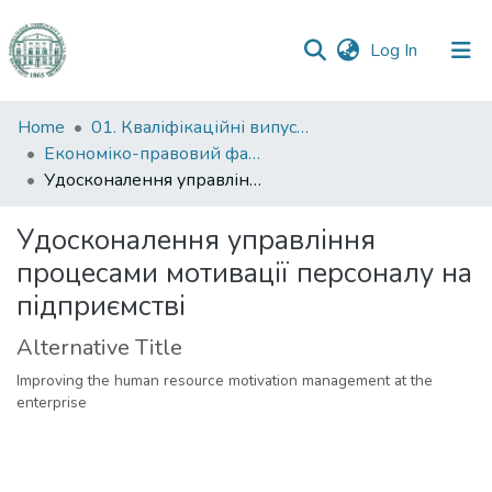
(current)
Log In
Communities
Home
01. Кваліфікаційні випускні роботи здобувачів вищої освіти
&
Економіко-правовий факультет
Collections
Удосконалення управління процесами мотивації персоналу на підприємстві
All of DSpace
Удосконалення управління
процесами мотивації персоналу на
Statistics
підприємстві
Alternative Title
Improving the human resource motivation management at the
enterprise