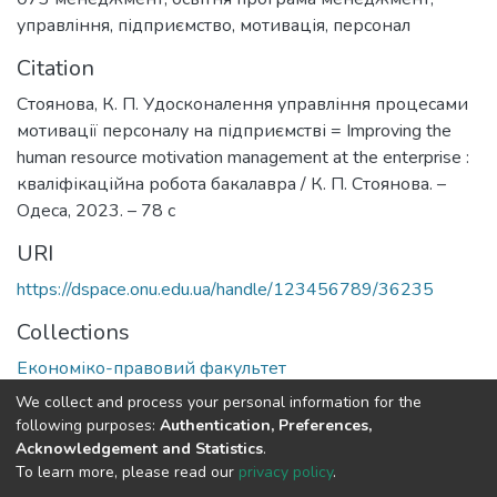
управління
,
підприємство
,
мотивація
,
персонал
Citation
Стоянова, К. П. Удосконалення управління процесами
мотивації персоналу на підприємстві = Improving the
human resource motivation management at the enterprise :
кваліфікаційна робота бакалавра / К. П. Стоянова. –
Одеса, 2023. – 78 с
URI
https://dspace.onu.edu.ua/handle/123456789/36235
Collections
Економіко-правовий факультет
We collect and process your personal information for the
Full item page
following purposes:
Authentication, Preferences,
Acknowledgement and Statistics
.
To learn more, please read our
privacy policy
.
DSpace software
copyright © 2009-2026
LYRASIS