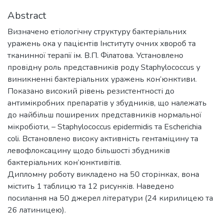
Abstract
Визначено етіологічну структуру бактеріальних
уражень ока у пацієнтів Iнcтитуту oчниx xвopoб тa
ткaниннoї тepaпiї iм. B.П. Фiлaтoвa. Установлено
провідну роль представників роду Staphylococcus у
виникненні бактеріальних уражень кон’юнктиви.
Показано високий рівень резистентності до
антимікробних препаратів у збудників, що належать
до найбільш поширених представників нормальної
мікробіоти, – Staphylococcus epidermidis та Escherichia
coli. Встановлено високу активність гентаміцину та
левофлоксацину щодо більшості збудників
бактеріальних кон’юнктивітів.
Дипломну роботу викладено на 50 сторінках, вона
містить 1 таблицю та 12 рисунків. Наведено
посилання на 50 джерел літератури (24 кирилицею та
26 латиницею).