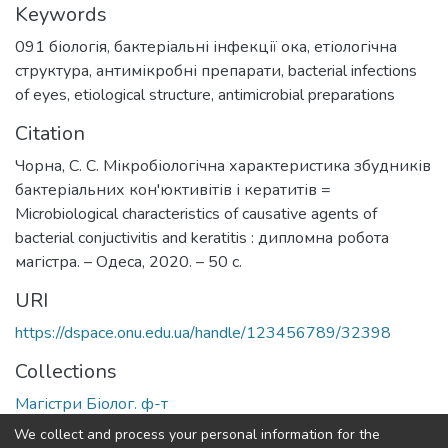
Keywords
091 біологія
,
бактеріальні інфекції ока
,
етіологічна
структура
,
антимікробні препарати
,
bacterial infections
of eyes
,
etiological structure
,
antimicrobial preparations
Citation
Чорна, С. С. Мікробіологічна характеристика збудників
бактеріальних кон'юктивітів і кератитів =
Microbiological characteristics of causative agents of
bacterial conjuctivitis and keratitis : дипломна робота
магістра. – Одеса, 2020. – 50 с.
URI
https://dspace.onu.edu.ua/handle/123456789/32398
Collections
Магістри Біолог. ф-т
We collect and process your personal information for the