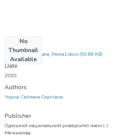
No
Files
Thumbnail
091_Chorna_Svitlana_Yriivna1.docx
(50.88 KB)
Available
Date
2020
Authors
Чорна, Світлана Сергіївна
Publisher
Одеський національний університет імені І. І.
Мечникова