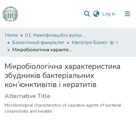
(current)
Log In
Communities
Home
01. Кваліфікаційні випускні роботи здобувачів вищої освіти
&
Біологічний факультет
Магістри Біолог. ф-т
Collections
Мікробіологічна характеристика збудників бактеріальних кон’юнктивітів і кератитів
All of DSpace
Мікробіологічна характеристика
збудників бактеріальних
Statistics
кон’юнктивітів і кератитів
Alternative Title
Microbiological characteristics of causative agents of bacterial
conjunctivitis and keratitis