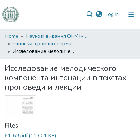
(current)
Log In
Communities
Home
Наукові видання ОНУ імені І. І. Мечникова
&
Записки з романо-германської філології
Collections
Исследование мелодического компонента интонации в текстах проповеди и лекции
All of DSpace
Исследование мелодического
компонента интонации в текстах
Statistics
проповеди и лекции
Files
61-68.pdf
(113.01 KB)